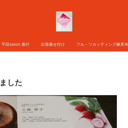
平田salon 着付
出張着せ付け
フル－ツカッティング麻里布s
ました