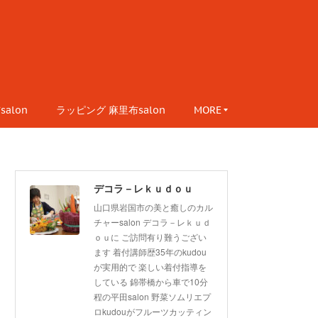
alon
ラッピング 麻里布salon
MORE
デコラ－レｋｕｄｏｕ
山口県岩国市の美と癒しのカル
チャーsalon デコラ－レｋｕｄ
ｏｕに ご訪問有り難うござい
ます 着付講師歴35年のkudou
が実用的で 楽しい着付指導を
している 錦帯橋から車で10分
程の平田salon 野菜ソムリエプ
ロkudouがフルーツカッティン