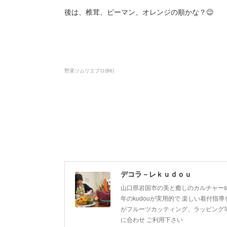
後は、椎茸、ピーマン、オレンジの順かな？😉
野菜ソムリエプロ
(
86
)
デコラ－レｋｕｄｏｕ
山口県岩国市の美と癒しのカルチャーsa
年のkudouが実用的で 楽しい着付指導を
がフルーツカッティング、ラッピング等
に合わせ ご利用下さい