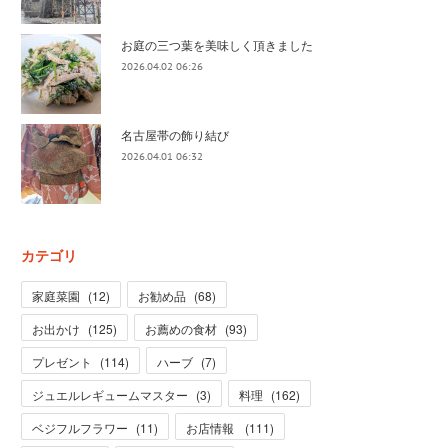
お庭の三つ葉を美味しく頂きました
2026.04.02 06:26
名古屋帯の飾り結び
2026.04.01 06:32
カテゴリ
家庭菜園
(
12
)
お勧め品
(
68
)
お出かけ
(
125
)
お薦めの食材
(
93
)
プレゼント
(
114
)
ハーブ
(
7
)
ジュエルレギュームマスター
(
3
)
料理
(
162
)
ベジフルフラワー
(
11
)
お店情報
(
111
)