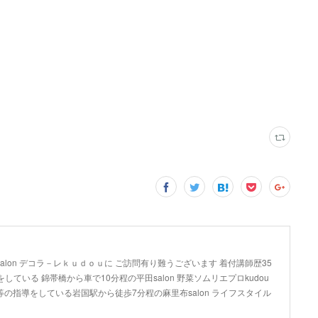
lon デコラ－レｋｕｄｏｕに ご訪問有り難うございます 着付講師歴35
している 錦帯橋から車で10分程の平田salon 野菜ソムリエプロkudou
の指導をしている岩国駅から徒歩7分程の麻里布salon ライフスタイル