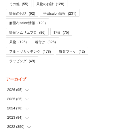
その他
(
55
)
果物のお話
(
128
)
野菜のお話
(
92
)
平田salon情報
(
231
)
麻里布salon情報
(
129
)
野菜ソムリエプロ
(
86
)
野菜
(
75
)
果物
(
126
)
着付け
(
326
)
フル－ツカッテング
(
178
)
野菜ブ－ケ
(
12
)
ラッピング
(
49
)
アーカイブ
2026
(
95
)
2025
(
25
(
5
)
)
(
31
)
2024
(
18
(
3
)
)
(
28
)
(
19
)
2023
(
84
(
1
)
)
(
31
)
(
1
)
(
12
)
2022
(
350
(
1
)
)