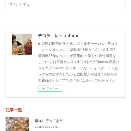
デコラ－レｋｕｄｏｕ
山口県岩国市の美と癒しのカルチャーsalon デコラ
－レｋｕｄｏｕに ご訪問有り難うございます 着付
講師歴35年のkudouが実用的で 楽しい着付指導を
している 錦帯橋から車で10分程の平田salon 野菜ソ
ムリエプロkudouがフルーツカッティング、ラッピ
ング等の指導をしている岩国駅から徒歩7分程の麻
里布salon ライフスタイルに合わせ ご利用下さい
フォロー
記事一覧
優縁に行ってきた
2026.04.05 13:01