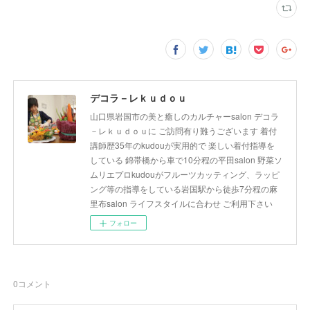
デコラ－レｋｕｄｏｕ
山口県岩国市の美と癒しのカルチャーsalon デコラ
－レｋｕｄｏｕに ご訪問有り難うございます 着付
講師歴35年のkudouが実用的で 楽しい着付指導を
している 錦帯橋から車で10分程の平田salon 野菜ソ
ムリエプロkudouがフルーツカッティング、ラッピ
ング等の指導をしている岩国駅から徒歩7分程の麻
里布salon ライフスタイルに合わせ ご利用下さい
フォロー
0
コメント