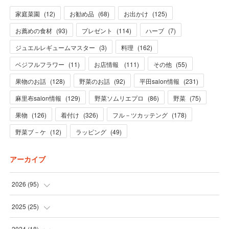
家庭菜園
(
12
)
お勧め品
(
68
)
お出かけ
(
125
)
お薦めの食材
(
93
)
プレゼント
(
114
)
ハーブ
(
7
)
ジュエルレギュームマスター
(
3
)
料理
(
162
)
ベジフルフラワー
(
11
)
お店情報
(
111
)
その他
(
55
)
果物のお話
(
128
)
野菜のお話
(
92
)
平田salon情報
(
231
)
麻里布salon情報
(
129
)
野菜ソムリエプロ
(
86
)
野菜
(
75
)
果物
(
126
)
着付け
(
326
)
フル－ツカッテング
(
178
)
野菜ブ－ケ
(
12
)
ラッピング
(
49
)
アーカイブ
2026
(
95
)
(
5
)
2025
(
25
)
(
31
)
(
3
)
2024
(
18
)