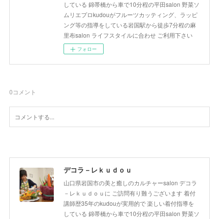
している 錦帯橋から車で10分程の平田salon 野菜ソ
ムリエプロkudouがフルーツカッティング、ラッピ
ング等の指導をしている岩国駅から徒歩7分程の麻
里布salon ライフスタイルに合わせ ご利用下さい
フォロー
0
コメント
デコラ－レｋｕｄｏｕ
山口県岩国市の美と癒しのカルチャーsalon デコラ
－レｋｕｄｏｕに ご訪問有り難うございます 着付
講師歴35年のkudouが実用的で 楽しい着付指導を
している 錦帯橋から車で10分程の平田salon 野菜ソ