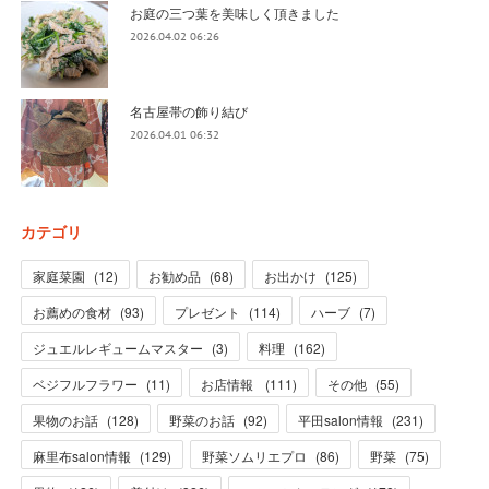
お庭の三つ葉を美味しく頂きました
2026.04.02 06:26
名古屋帯の飾り結び
2026.04.01 06:32
カテゴリ
家庭菜園
(
12
)
お勧め品
(
68
)
お出かけ
(
125
)
お薦めの食材
(
93
)
プレゼント
(
114
)
ハーブ
(
7
)
ジュエルレギュームマスター
(
3
)
料理
(
162
)
ベジフルフラワー
(
11
)
お店情報
(
111
)
その他
(
55
)
果物のお話
(
128
)
野菜のお話
(
92
)
平田salon情報
(
231
)
麻里布salon情報
(
129
)
野菜ソムリエプロ
(
86
)
野菜
(
75
)