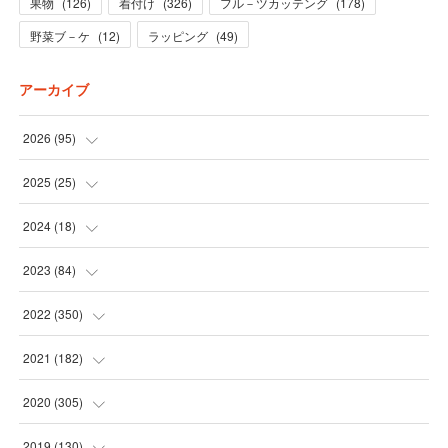
果物
(
126
)
着付け
(
326
)
フル－ツカッテング
(
178
)
野菜ブ－ケ
(
12
)
ラッピング
(
49
)
アーカイブ
2026
(
95
)
(
5
)
2025
(
25
)
(
31
)
(
3
)
2024
(
18
)
(
28
)
(
19
)
(
1
)
2023
(
84
)
(
31
)
(
1
)
(
12
)
(
1
)
2022
(
350
)
(
1
)
(
2
)
(
24
)
(
16
)
2021
(
182
)
(
1
)
(
1
)
(
24
)
(
30
)
(
25
)
2020
(
305
)
(
1
)
(
1
)
(
31
)
(
17
)
(
31
)
2019
(
130
)