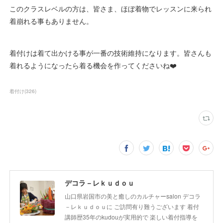
このクラスレベルの方は、皆さま、ほぼ着物でレッスンに来られ
着崩れる事もありません。
着付けは着て出かける事が一番の技術維持になります。皆さんも
着れるようになったら着る機会を作ってくださいね❤️
着付け
(
326
)
デコラ－レｋｕｄｏｕ
山口県岩国市の美と癒しのカルチャーsalon デコラ
－レｋｕｄｏｕに ご訪問有り難うございます 着付
講師歴35年のkudouが実用的で 楽しい着付指導を