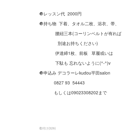
🔘レッスン代 2000円
🔘持ち物 下着、タオル二枚、浴衣、帯、
腰紐三本(コーリンベルトが有れば
別途お持ちください)
伊達締1枚、前板 草履或いは
下駄も 忘れないように(^-^)v
🔘申込み デコラーレkudou平田salon
0827 93 54443
もしくは09023308202まで
着付け
(
326
)