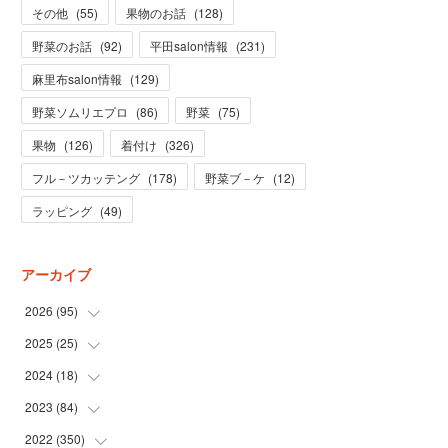
その他
(
55
)
果物のお話
(
128
)
野菜のお話
(
92
)
平田salon情報
(
231
)
麻里布salon情報
(
129
)
野菜ソムリエプロ
(
86
)
野菜
(
75
)
果物
(
126
)
着付け
(
326
)
フル－ツカッテング
(
178
)
野菜ブ－ケ
(
12
)
ラッピング
(
49
)
アーカイブ
2026
(
95
)
2025
(
25
(
5
)
)
(
31
)
2024
(
18
(
3
)
)
(
28
)
(
19
)
2023
(
84
(
1
)
)
(
31
)
(
1
)
(
12
)
2022
(
350
(
1
)
)