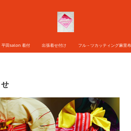
平田salon 着付
出張着せ付け
フル－ツカッティング麻里布s
らせ