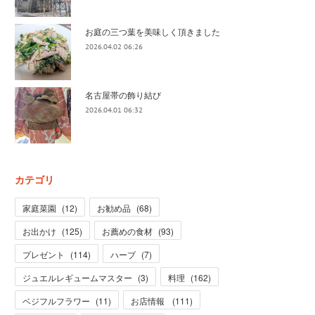
お庭の三つ葉を美味しく頂きました
2026.04.02 06:26
名古屋帯の飾り結び
2026.04.01 06:32
カテゴリ
家庭菜園
(
12
)
お勧め品
(
68
)
お出かけ
(
125
)
お薦めの食材
(
93
)
プレゼント
(
114
)
ハーブ
(
7
)
ジュエルレギュームマスター
(
3
)
料理
(
162
)
ベジフルフラワー
(
11
)
お店情報
(
111
)