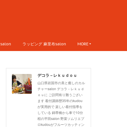
alon
ラッピング 麻里布salon
MORE
デコラ－レｋｕｄｏｕ
山口県岩国市の美と癒しのカル
チャーsalon デコラ－レｋｕｄ
ｏｕに ご訪問有り難うござい
ます 着付講師歴35年のkudou
が実用的で 楽しい着付指導を
している 錦帯橋から車で10分
程の平田salon 野菜ソムリエプ
ロkudouがフルーツカッティン