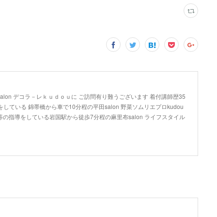
lon デコラ－レｋｕｄｏｕに ご訪問有り難うございます 着付講師歴35
している 錦帯橋から車で10分程の平田salon 野菜ソムリエプロkudou
の指導をしている岩国駅から徒歩7分程の麻里布salon ライフスタイル