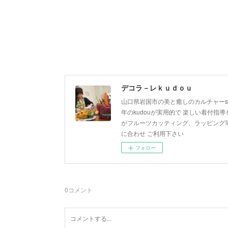
デコラ－レｋｕｄｏｕ
山口県岩国市の美と癒しのカルチャーsa
年のkudouが実用的で 楽しい着付指導を
がフルーツカッティング、ラッピング等
に合わせ ご利用下さい
フォロー
0
コメント