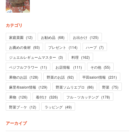
カテゴリ
家庭菜園
(
12
)
お勧め品
(
68
)
お出かけ
(
125
)
お薦めの食材
(
93
)
プレゼント
(
114
)
ハーブ
(
7
)
ジュエルレギュームマスター
(
3
)
料理
(
162
)
ベジフルフラワー
(
11
)
お店情報
(
111
)
その他
(
55
)
果物のお話
(
128
)
野菜のお話
(
92
)
平田salon情報
(
231
)
麻里布salon情報
(
129
)
野菜ソムリエプロ
(
86
)
野菜
(
75
)
果物
(
126
)
着付け
(
326
)
フル－ツカッテング
(
178
)
野菜ブ－ケ
(
12
)
ラッピング
(
49
)
アーカイブ