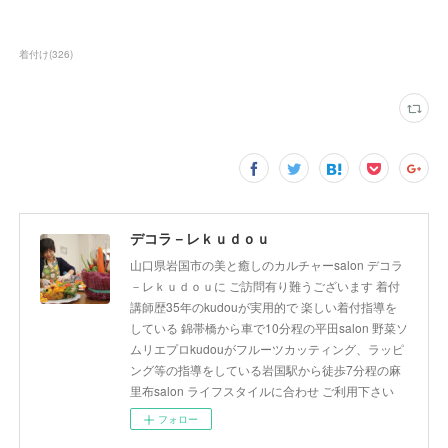
着付け
(
326
)
デコラ－レｋｕｄｏｕ
山口県岩国市の美と癒しのカルチャーsalon デコラ
－レｋｕｄｏｕに ご訪問有り難うございます 着付
講師歴35年のkudouが実用的で 楽しい着付指導を
している 錦帯橋から車で10分程の平田salon 野菜ソ
ムリエプロkudouがフルーツカッティング、ラッピ
ング等の指導をしている岩国駅から徒歩7分程の麻
里布salon ライフスタイルに合わせ ご利用下さい
フォロー