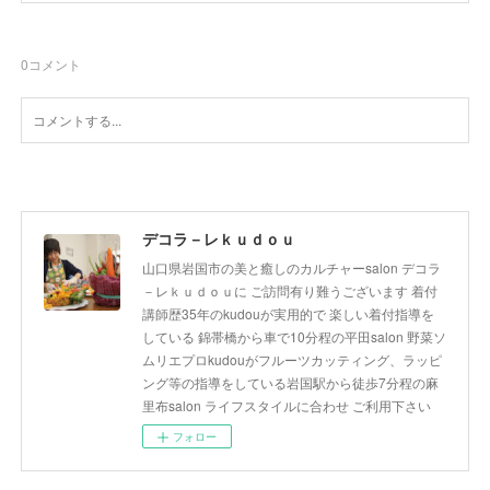
0
コメント
デコラ－レｋｕｄｏｕ
山口県岩国市の美と癒しのカルチャーsalon デコラ
－レｋｕｄｏｕに ご訪問有り難うございます 着付
講師歴35年のkudouが実用的で 楽しい着付指導を
している 錦帯橋から車で10分程の平田salon 野菜ソ
ムリエプロkudouがフルーツカッティング、ラッピ
ング等の指導をしている岩国駅から徒歩7分程の麻
里布salon ライフスタイルに合わせ ご利用下さい
フォロー