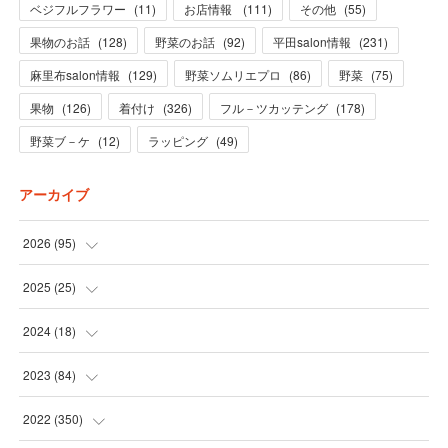
ベジフルフラワー
(
11
)
お店情報
(
111
)
その他
(
55
)
果物のお話
(
128
)
野菜のお話
(
92
)
平田salon情報
(
231
)
麻里布salon情報
(
129
)
野菜ソムリエプロ
(
86
)
野菜
(
75
)
果物
(
126
)
着付け
(
326
)
フル－ツカッテング
(
178
)
野菜ブ－ケ
(
12
)
ラッピング
(
49
)
アーカイブ
2026
(
95
)
(
5
)
2025
(
25
)
(
31
)
(
3
)
2024
(
18
)
(
28
)
(
19
)
(
1
)
2023
(
84
)
(
31
)
(
1
)
(
12
)
(
1
)
2022
(
350
)