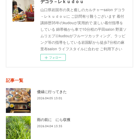
デコラ－レｋｕｄｏｕ
山口県岩国市の美と癒しのカルチャーsalon デコラ
－レｋｕｄｏｕに ご訪問有り難うございます 着付
講師歴35年のkudouが実用的で 楽しい着付指導を
している 錦帯橋から車で10分程の平田salon 野菜ソ
ムリエプロkudouがフルーツカッティング、ラッピ
ング等の指導をしている岩国駅から徒歩7分程の麻
里布salon ライフスタイルに合わせ ご利用下さい
フォロー
記事一覧
優縁に行ってきた
2026.04.05 13:01
雨の前に にら収獲
2026.04.04 13:35