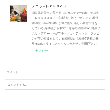
デコラ－レｋｕｄｏｕ
山口県岩国市の美と癒しのカルチャーsalon デコラ
－レｋｕｄｏｕに ご訪問有り難うございます 着付
講師歴35年のkudouが実用的で 楽しい着付指導を
している 錦帯橋から車で10分程の平田salon 野菜ソ
ムリエプロkudouがフルーツカッティング、ラッピ
ング等の指導をしている岩国駅から徒歩7分程の麻
里布salon ライフスタイルに合わせ ご利用下さい
フォロー
0
コメント