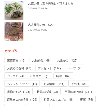
お庭の三つ葉を美味しく頂きました
2026.04.02 06:26
名古屋帯の飾り結び
2026.04.01 06:32
カテゴリ
家庭菜園
(
12
)
お勧め品
(
68
)
お出かけ
(
125
)
お薦めの食材
(
93
)
プレゼント
(
114
)
ハーブ
(
7
)
ジュエルレギュームマスター
(
3
)
料理
(
162
)
ベジフルフラワー
(
11
)
お店情報
(
111
)
その他
(
55
)
果物のお話
(
128
)
野菜のお話
(
92
)
平田salon情報
(
231
)
麻里布salon情報
(
129
)
野菜ソムリエプロ
(
86
)
野菜
(
75
)