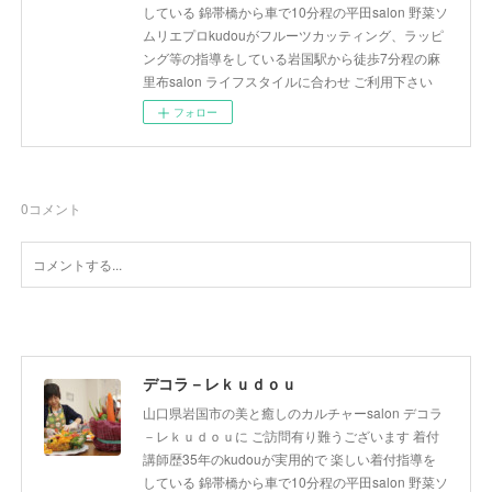
している 錦帯橋から車で10分程の平田salon 野菜ソ
ムリエプロkudouがフルーツカッティング、ラッピ
ング等の指導をしている岩国駅から徒歩7分程の麻
里布salon ライフスタイルに合わせ ご利用下さい
フォロー
0
コメント
デコラ－レｋｕｄｏｕ
山口県岩国市の美と癒しのカルチャーsalon デコラ
－レｋｕｄｏｕに ご訪問有り難うございます 着付
講師歴35年のkudouが実用的で 楽しい着付指導を
している 錦帯橋から車で10分程の平田salon 野菜ソ