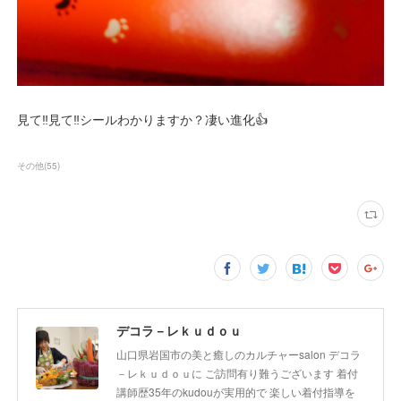
見て‼️見て‼️シールわかりますか？凄い進化👍️
その他
(
55
)
デコラ－レｋｕｄｏｕ
山口県岩国市の美と癒しのカルチャーsalon デコラ
－レｋｕｄｏｕに ご訪問有り難うございます 着付
講師歴35年のkudouが実用的で 楽しい着付指導を