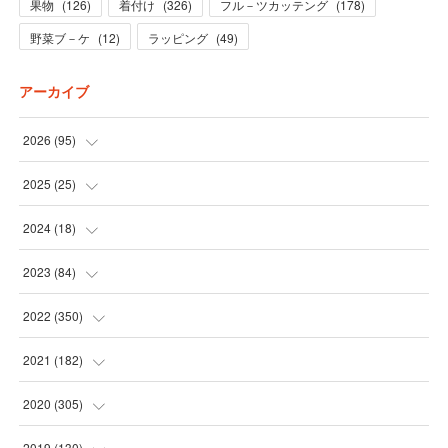
果物
(
126
)
着付け
(
326
)
フル－ツカッテング
(
178
)
野菜ブ－ケ
(
12
)
ラッピング
(
49
)
アーカイブ
2026
(
95
)
(
5
)
2025
(
25
)
(
31
)
(
3
)
2024
(
18
)
(
28
)
(
19
)
(
1
)
2023
(
84
)
(
31
)
(
1
)
(
12
)
(
1
)
2022
(
350
)
(
1
)
(
2
)
(
24
)
(
16
)
2021
(
182
)
(
1
)
(
1
)
(
24
)
(
30
)
(
25
)
2020
(
305
)
(
1
)
(
1
)
(
31
)
(
17
)
(
31
)
2019
(
130
)