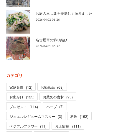
お庭の三つ葉を美味しく頂きました
2026.04.02 06:26
名古屋帯の飾り結び
2026.04.01 06:32
カテゴリ
家庭菜園
(
12
)
お勧め品
(
68
)
お出かけ
(
125
)
お薦めの食材
(
93
)
プレゼント
(
114
)
ハーブ
(
7
)
ジュエルレギュームマスター
(
3
)
料理
(
162
)
ベジフルフラワー
(
11
)
お店情報
(
111
)