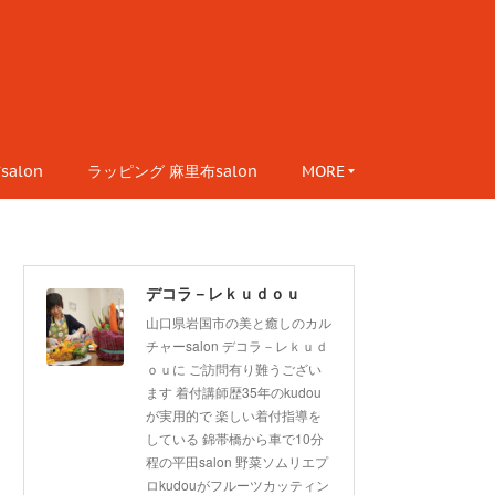
alon
ラッピング 麻里布salon
MORE
デコラ－レｋｕｄｏｕ
山口県岩国市の美と癒しのカル
チャーsalon デコラ－レｋｕｄ
ｏｕに ご訪問有り難うござい
ます 着付講師歴35年のkudou
が実用的で 楽しい着付指導を
している 錦帯橋から車で10分
程の平田salon 野菜ソムリエプ
ロkudouがフルーツカッティン