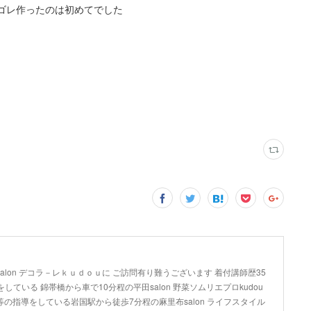
ンゴレ作ったのは初めてでした
lon デコラ－レｋｕｄｏｕに ご訪問有り難うございます 着付講師歴35
している 錦帯橋から車で10分程の平田salon 野菜ソムリエプロkudou
の指導をしている岩国駅から徒歩7分程の麻里布salon ライフスタイル