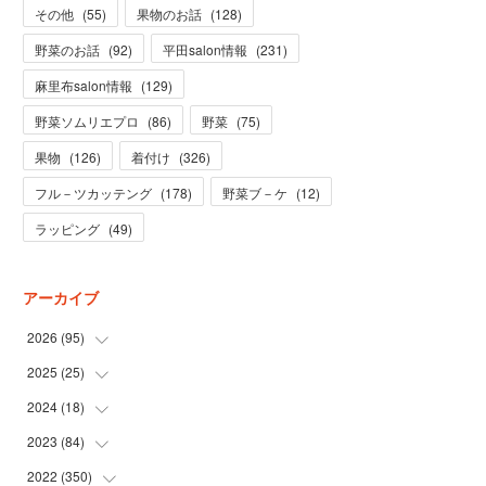
その他
(
55
)
果物のお話
(
128
)
野菜のお話
(
92
)
平田salon情報
(
231
)
麻里布salon情報
(
129
)
野菜ソムリエプロ
(
86
)
野菜
(
75
)
果物
(
126
)
着付け
(
326
)
フル－ツカッテング
(
178
)
野菜ブ－ケ
(
12
)
ラッピング
(
49
)
アーカイブ
2026
(
95
)
2025
(
25
(
5
)
)
(
31
)
2024
(
18
(
3
)
)
(
28
)
(
19
)
2023
(
84
(
1
)
)
(
31
)
(
1
)
(
12
)
2022
(
350
(
1
)
)