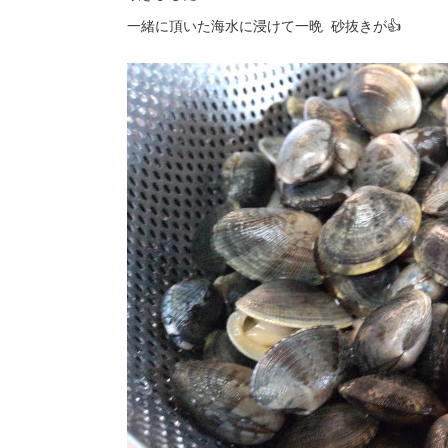
一緒に頂いた海水に浸けて一晩 砂抜きが👍️