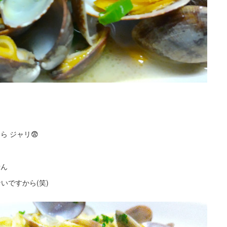
 ジャリ😨
せん
いですから(笑)