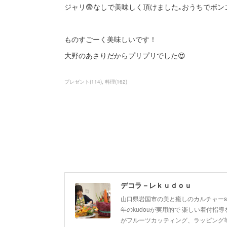
ジャリ😨なしで美味しく頂けました｡おうちでボ
ものすごーく美味しいです！
大野のあさりだからプリプリでした😍
プレゼント
(
114
)
料理
(
162
)
デコラ－レｋｕｄｏｕ
山口県岩国市の美と癒しのカルチャーsa
年のkudouが実用的で 楽しい着付指導を
がフルーツカッティング、ラッピング等