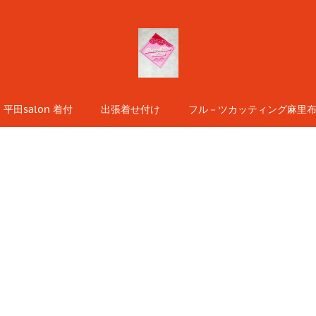
平田salon 着付
出張着せ付け
フル－ツカッティング麻里布s