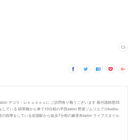
lon デコラ－レｋｕｄｏｕに ご訪問有り難うございます 着付講師歴35
している 錦帯橋から車で10分程の平田salon 野菜ソムリエプロkudou
の指導をしている岩国駅から徒歩7分程の麻里布salon ライフスタイル