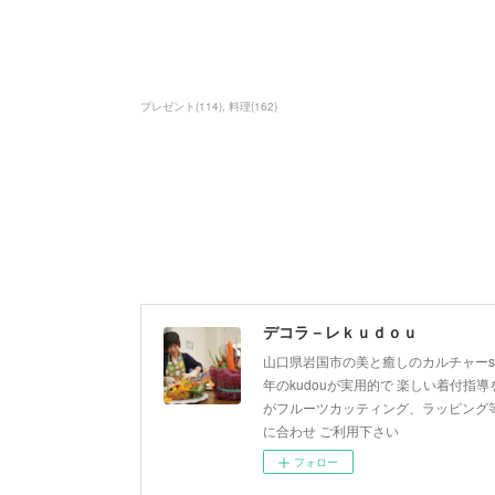
プレゼント
(
114
)
料理
(
162
)
デコラ－レｋｕｄｏｕ
山口県岩国市の美と癒しのカルチャーsa
年のkudouが実用的で 楽しい着付指導を
がフルーツカッティング、ラッピング等
に合わせ ご利用下さい
フォロー