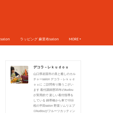
alon
ラッピング 麻里布salon
MORE
デコラ－レｋｕｄｏｕ
山口県岩国市の美と癒しのカル
チャーsalon デコラ－レｋｕｄ
ｏｕに ご訪問有り難うござい
ます 着付講師歴35年のkudou
が実用的で 楽しい着付指導を
している 錦帯橋から車で10分
程の平田salon 野菜ソムリエプ
ロkudouがフルーツカッティン