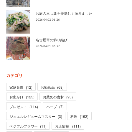
お庭の三つ葉を美味しく頂きました
2026.04.02 06:26
名古屋帯の飾り結び
2026.04.01 06:32
カテゴリ
家庭菜園
(
12
)
お勧め品
(
68
)
お出かけ
(
125
)
お薦めの食材
(
93
)
プレゼント
(
114
)
ハーブ
(
7
)
ジュエルレギュームマスター
(
3
)
料理
(
162
)
ベジフルフラワー
(
11
)
お店情報
(
111
)