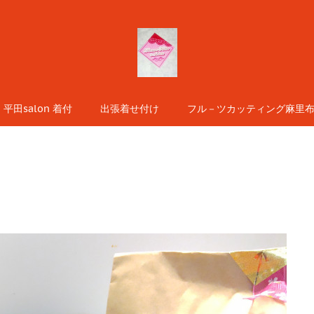
平田salon 着付
出張着せ付け
フル－ツカッティング麻里布s