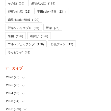
その他
(
55
)
果物のお話
(
128
)
野菜のお話
(
92
)
平田salon情報
(
231
)
麻里布salon情報
(
129
)
野菜ソムリエプロ
(
86
)
野菜
(
75
)
果物
(
126
)
着付け
(
326
)
フル－ツカッテング
(
178
)
野菜ブ－ケ
(
12
)
ラッピング
(
49
)
アーカイブ
2026
(
95
)
2025
(
25
(
5
)
)
(
31
)
2024
(
18
(
3
)
)
(
28
)
(
19
)
2023
(
84
(
1
)
)
(
31
)
(
1
)
(
12
)
2022
(
350
(
1
)
)