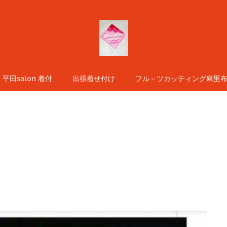
平田salon 着付
出張着せ付け
フル－ツカッティング麻里布s