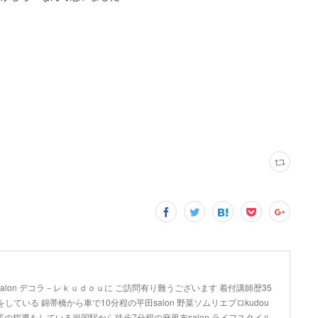
lon デコラ－レｋｕｄｏｕに ご訪問有り難うございます 着付講師歴35
している 錦帯橋から車で10分程の平田salon 野菜ソムリエプロkudou
の指導をしている岩国駅から徒歩7分程の麻里布salon ライフスタイル