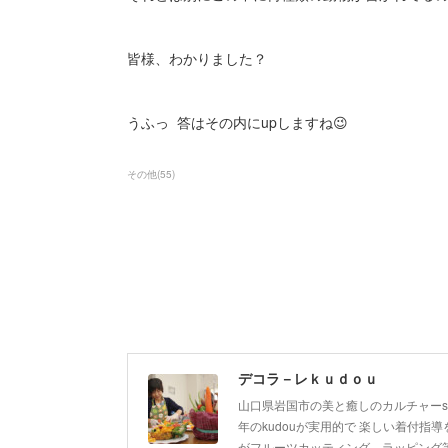
皆様、わかりました？
うふっ 答はその内にupしますね😉
その他
(
55
)
デコラ－レｋｕｄｏｕ
山口県岩国市の美と癒しのカルチャーsa
年のkudouが実用的で 楽しい着付指導を
がフルーツカッティング、ラッピング等