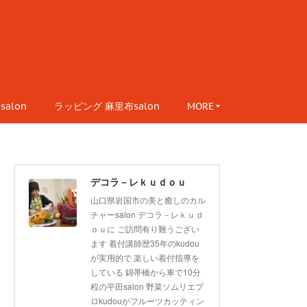
alon
ラッピング 麻里布salon
MORE
デコラ－レｋｕｄｏｕ
山口県岩国市の美と癒しのカル
チャーsalon デコラ－レｋｕｄ
ｏｕに ご訪問有り難うござい
ます 着付講師歴35年のkudou
が実用的で 楽しい着付指導を
している 錦帯橋から車で10分
程の平田salon 野菜ソムリエプ
ロkudouがフルーツカッティン