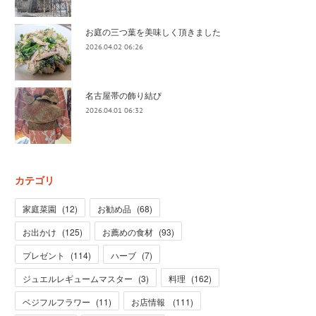
お庭の三つ葉を美味しく頂きました
2026.04.02 06:26
名古屋帯の飾り結び
2026.04.01 06:32
カテゴリ
家庭菜園
(
12
)
お勧め品
(
68
)
お出かけ
(
125
)
お薦めの食材
(
93
)
プレゼント
(
114
)
ハーブ
(
7
)
ジュエルレギュームマスター
(
3
)
料理
(
162
)
ベジフルフラワー
(
11
)
お店情報
(
111
)