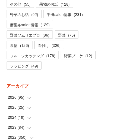
その他
(
55
)
果物のお話
(
128
)
野菜のお話
(
92
)
平田salon情報
(
231
)
麻里布salon情報
(
129
)
野菜ソムリエプロ
(
86
)
野菜
(
75
)
果物
(
126
)
着付け
(
326
)
フル－ツカッテング
(
178
)
野菜ブ－ケ
(
12
)
ラッピング
(
49
)
アーカイブ
2026
(
95
)
2025
(
25
(
5
)
)
(
31
)
2024
(
18
(
3
)
)
(
28
)
(
19
)
2023
(
84
(
1
)
)
(
31
)
(
1
)
(
12
)
2022
(
350
(
1
)
)