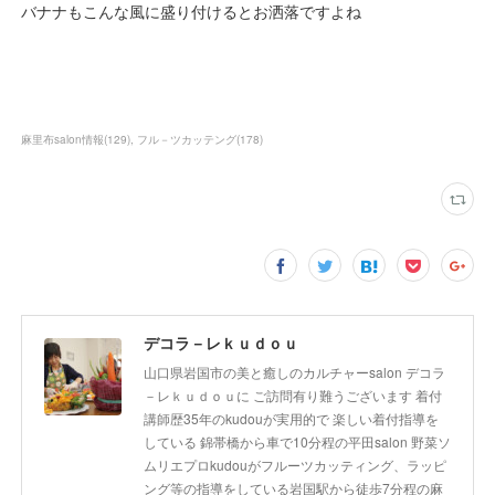
バナナもこんな風に盛り付けるとお洒落ですよね
麻里布salon情報
(
129
)
フル－ツカッテング
(
178
)
デコラ－レｋｕｄｏｕ
山口県岩国市の美と癒しのカルチャーsalon デコラ
－レｋｕｄｏｕに ご訪問有り難うございます 着付
講師歴35年のkudouが実用的で 楽しい着付指導を
している 錦帯橋から車で10分程の平田salon 野菜ソ
ムリエプロkudouがフルーツカッティング、ラッピ
ング等の指導をしている岩国駅から徒歩7分程の麻