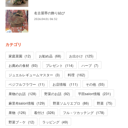
名古屋帯の飾り結び
2026.04.01 06:32
カテゴリ
家庭菜園
(
12
)
お勧め品
(
68
)
お出かけ
(
125
)
お薦めの食材
(
93
)
プレゼント
(
114
)
ハーブ
(
7
)
ジュエルレギュームマスター
(
3
)
料理
(
162
)
ベジフルフラワー
(
11
)
お店情報
(
111
)
その他
(
55
)
果物のお話
(
128
)
野菜のお話
(
92
)
平田salon情報
(
231
)
麻里布salon情報
(
129
)
野菜ソムリエプロ
(
86
)
野菜
(
75
)
果物
(
126
)
着付け
(
326
)
フル－ツカッテング
(
178
)
野菜ブ－ケ
(
12
)
ラッピング
(
49
)