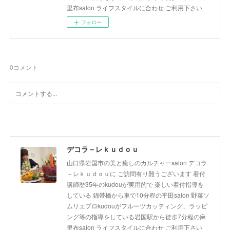
里布salon ライフスタイルに合わせ ご利用下さい
フォロー
0
コメント
デコラ－レｋｕｄｏｕ
山口県岩国市の美と癒しのカルチャーsalon デコラ
－レｋｕｄｏｕに ご訪問有り難うございます 着付
講師歴35年のkudouが実用的で 楽しい着付指導を
している 錦帯橋から車で10分程の平田salon 野菜ソ
ムリエプロkudouがフルーツカッティング、ラッピ
ング等の指導をしている岩国駅から徒歩7分程の麻
里布salon ライフスタイルに合わせ ご利用下さい