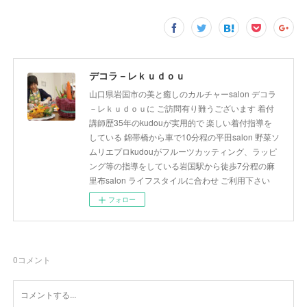
デコラ－レｋｕｄｏｕ
山口県岩国市の美と癒しのカルチャーsalon デコラ
－レｋｕｄｏｕに ご訪問有り難うございます 着付
講師歴35年のkudouが実用的で 楽しい着付指導を
している 錦帯橋から車で10分程の平田salon 野菜ソ
ムリエプロkudouがフルーツカッティング、ラッピ
ング等の指導をしている岩国駅から徒歩7分程の麻
里布salon ライフスタイルに合わせ ご利用下さい
フォロー
0
コメント