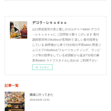
デコラ－レｋｕｄｏｕ
山口県岩国市の美と癒しのカルチャーsalon デコラ
－レｋｕｄｏｕに ご訪問有り難うございます 着付
講師歴35年のkudouが実用的で 楽しい着付指導を
している 錦帯橋から車で10分程の平田salon 野菜ソ
ムリエプロkudouがフルーツカッティング、ラッピ
ング等の指導をしている岩国駅から徒歩7分程の麻
里布salon ライフスタイルに合わせ ご利用下さい
フォロー
記事一覧
優縁に行ってきた
2026.04.05 13:01