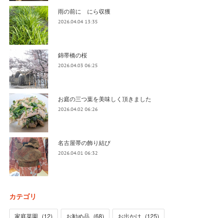
雨の前に にら収獲
2026.04.04 13:35
錦帯橋の桜
2026.04.03 06:25
お庭の三つ葉を美味しく頂きました
2026.04.02 06:26
名古屋帯の飾り結び
2026.04.01 06:32
カテゴリ
家庭菜園
(
12
)
お勧め品
(
68
)
お出かけ
(
125
)