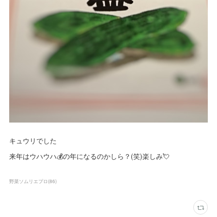
キュウリでした
来年はウハウハ💰の年になるのかしら？(笑)楽しみ💘
野菜ソムリエプロ
(
86
)