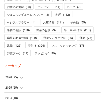
お薦めの食材
(
93
)
プレゼント
(
114
)
ハーブ
(
7
)
ジュエルレギュームマスター
(
3
)
料理
(
162
)
ベジフルフラワー
(
11
)
お店情報
(
111
)
その他
(
55
)
果物のお話
(
128
)
野菜のお話
(
92
)
平田salon情報
(
231
)
麻里布salon情報
(
129
)
野菜ソムリエプロ
(
86
)
野菜
(
75
)
果物
(
126
)
着付け
(
326
)
フル－ツカッテング
(
178
)
野菜ブ－ケ
(
12
)
ラッピング
(
49
)
アーカイブ
2026
(
95
)
(
5
)
2025
(
25
)
(
31
)
(
3
)
2024
(
18
)