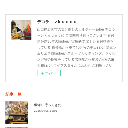
デコラ－レｋｕｄｏｕ
山口県岩国市の美と癒しのカルチャーsalon デコラ
－レｋｕｄｏｕに ご訪問有り難うございます 着付
講師歴35年のkudouが実用的で 楽しい着付指導を
している 錦帯橋から車で10分程の平田salon 野菜ソ
ムリエプロkudouがフルーツカッティング、ラッピ
ング等の指導をしている岩国駅から徒歩7分程の麻
里布salon ライフスタイルに合わせ ご利用下さい
フォロー
記事一覧
優縁に行ってきた
2026.04.05 13:01