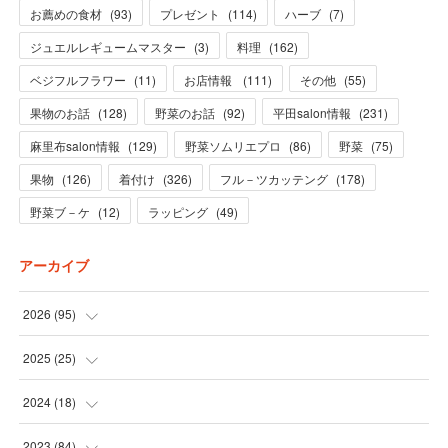
お薦めの食材
(
93
)
プレゼント
(
114
)
ハーブ
(
7
)
ジュエルレギュームマスター
(
3
)
料理
(
162
)
ベジフルフラワー
(
11
)
お店情報
(
111
)
その他
(
55
)
果物のお話
(
128
)
野菜のお話
(
92
)
平田salon情報
(
231
)
麻里布salon情報
(
129
)
野菜ソムリエプロ
(
86
)
野菜
(
75
)
果物
(
126
)
着付け
(
326
)
フル－ツカッテング
(
178
)
野菜ブ－ケ
(
12
)
ラッピング
(
49
)
アーカイブ
2026
(
95
)
(
5
)
2025
(
25
)
(
31
)
(
3
)
2024
(
18
)
(
28
)
(
19
)
(
1
)
2023
(
84
)