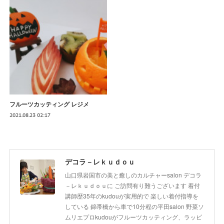
フルーツカッティング レジメ
2021.08.23 02:17
デコラ－レｋｕｄｏｕ
山口県岩国市の美と癒しのカルチャーsalon デコラ
－レｋｕｄｏｕに ご訪問有り難うございます 着付
講師歴35年のkudouが実用的で 楽しい着付指導を
している 錦帯橋から車で10分程の平田salon 野菜ソ
ムリエプロkudouがフルーツカッティング、ラッピ