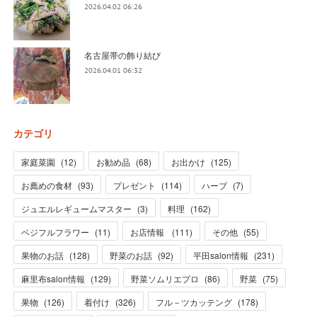
2026.04.02 06:26
名古屋帯の飾り結び
2026.04.01 06:32
カテゴリ
家庭菜園
(
12
)
お勧め品
(
68
)
お出かけ
(
125
)
お薦めの食材
(
93
)
プレゼント
(
114
)
ハーブ
(
7
)
ジュエルレギュームマスター
(
3
)
料理
(
162
)
ベジフルフラワー
(
11
)
お店情報
(
111
)
その他
(
55
)
果物のお話
(
128
)
野菜のお話
(
92
)
平田salon情報
(
231
)
麻里布salon情報
(
129
)
野菜ソムリエプロ
(
86
)
野菜
(
75
)
果物
(
126
)
着付け
(
326
)
フル－ツカッテング
(
178
)