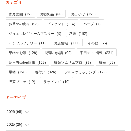
カテゴリ
家庭菜園
(
12
)
お勧め品
(
68
)
お出かけ
(
125
)
お薦めの食材
(
93
)
プレゼント
(
114
)
ハーブ
(
7
)
ジュエルレギュームマスター
(
3
)
料理
(
162
)
ベジフルフラワー
(
11
)
お店情報
(
111
)
その他
(
55
)
果物のお話
(
128
)
野菜のお話
(
92
)
平田salon情報
(
231
)
麻里布salon情報
(
129
)
野菜ソムリエプロ
(
86
)
野菜
(
75
)
果物
(
126
)
着付け
(
326
)
フル－ツカッテング
(
178
)
野菜ブ－ケ
(
12
)
ラッピング
(
49
)
アーカイブ
2026
(
95
)
(
5
)
2025
(
25
)