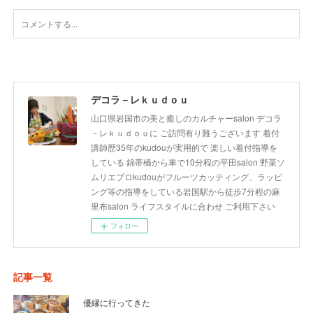
デコラ－レｋｕｄｏｕ
山口県岩国市の美と癒しのカルチャーsalon デコラ
－レｋｕｄｏｕに ご訪問有り難うございます 着付
講師歴35年のkudouが実用的で 楽しい着付指導を
している 錦帯橋から車で10分程の平田salon 野菜ソ
ムリエプロkudouがフルーツカッティング、ラッピ
ング等の指導をしている岩国駅から徒歩7分程の麻
里布salon ライフスタイルに合わせ ご利用下さい
フォロー
記事一覧
優縁に行ってきた