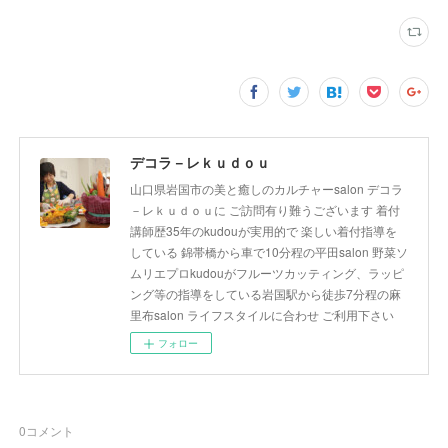
デコラ－レｋｕｄｏｕ
山口県岩国市の美と癒しのカルチャーsalon デコラ
－レｋｕｄｏｕに ご訪問有り難うございます 着付
講師歴35年のkudouが実用的で 楽しい着付指導を
している 錦帯橋から車で10分程の平田salon 野菜ソ
ムリエプロkudouがフルーツカッティング、ラッピ
ング等の指導をしている岩国駅から徒歩7分程の麻
里布salon ライフスタイルに合わせ ご利用下さい
フォロー
0
コメント