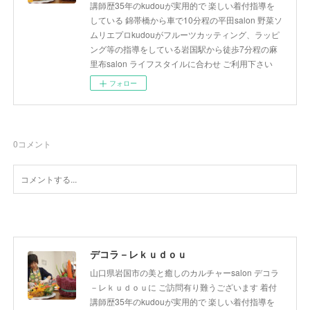
講師歴35年のkudouが実用的で 楽しい着付指導を
している 錦帯橋から車で10分程の平田salon 野菜ソ
ムリエプロkudouがフルーツカッティング、ラッピ
ング等の指導をしている岩国駅から徒歩7分程の麻
里布salon ライフスタイルに合わせ ご利用下さい
フォロー
0
コメント
デコラ－レｋｕｄｏｕ
山口県岩国市の美と癒しのカルチャーsalon デコラ
－レｋｕｄｏｕに ご訪問有り難うございます 着付
講師歴35年のkudouが実用的で 楽しい着付指導を