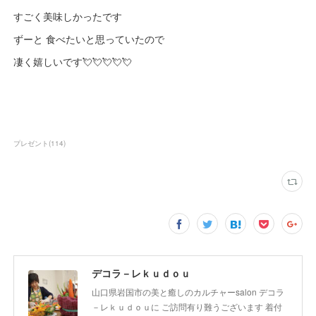
すごく美味しかったです
ずーと 食べたいと思っていたので
凄く嬉しいです💘💘💘💘💘
プレゼント
(
114
)
デコラ－レｋｕｄｏｕ
山口県岩国市の美と癒しのカルチャーsalon デコラ
－レｋｕｄｏｕに ご訪問有り難うございます 着付