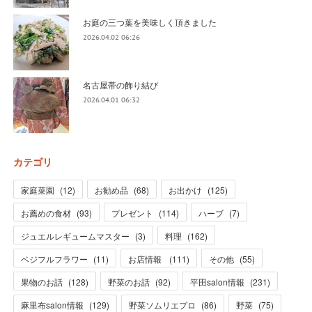
お庭の三つ葉を美味しく頂きました
2026.04.02 06:26
名古屋帯の飾り結び
2026.04.01 06:32
カテゴリ
家庭菜園
(
12
)
お勧め品
(
68
)
お出かけ
(
125
)
お薦めの食材
(
93
)
プレゼント
(
114
)
ハーブ
(
7
)
ジュエルレギュームマスター
(
3
)
料理
(
162
)
ベジフルフラワー
(
11
)
お店情報
(
111
)
その他
(
55
)
果物のお話
(
128
)
野菜のお話
(
92
)
平田salon情報
(
231
)
麻里布salon情報
(
129
)
野菜ソムリエプロ
(
86
)
野菜
(
75
)