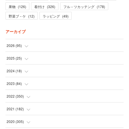
果物
(
126
)
着付け
(
326
)
フル－ツカッテング
(
178
)
野菜ブ－ケ
(
12
)
ラッピング
(
49
)
アーカイブ
2026
(
95
)
(
5
)
2025
(
25
)
(
31
)
(
3
)
2024
(
18
)
(
28
)
(
19
)
(
1
)
2023
(
84
)
(
31
)
(
1
)
(
12
)
(
1
)
2022
(
350
)
(
1
)
(
2
)
(
24
)
(
16
)
2021
(
182
)
(
1
)
(
1
)
(
24
)
(
30
)
(
25
)
2020
(
305
)