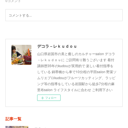
0
コメント
デコラ－レｋｕｄｏｕ
山口県岩国市の美と癒しのカルチャーsalon デコラ
－レｋｕｄｏｕに ご訪問有り難うございます 着付
講師歴35年のkudouが実用的で 楽しい着付指導を
している 錦帯橋から車で10分程の平田salon 野菜ソ
ムリエプロkudouがフルーツカッティング、ラッピ
ング等の指導をしている岩国駅から徒歩7分程の麻
里布salon ライフスタイルに合わせ ご利用下さい
フォロー
記事一覧