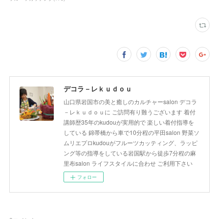
デコラ－レｋｕｄｏｕ
山口県岩国市の美と癒しのカルチャーsalon デコラ
－レｋｕｄｏｕに ご訪問有り難うございます 着付
講師歴35年のkudouが実用的で 楽しい着付指導を
している 錦帯橋から車で10分程の平田salon 野菜ソ
ムリエプロkudouがフルーツカッティング、ラッピ
ング等の指導をしている岩国駅から徒歩7分程の麻
里布salon ライフスタイルに合わせ ご利用下さい
フォロー