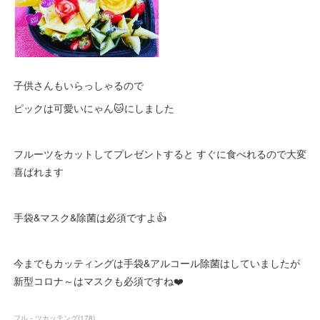
子供さんもいらっしゃるので
ピックは可愛いにゃん🐱にしました
フルーツをカットしてプレゼントすると すぐに食べれるので大変
喜ばれます
手袋&マスク&除菌は必須ですよ👍
今までもカッティングは手袋&アルコール除菌はしていましたが
新型コロナ～はマスクも必須ですね❤️
フル－ツカッテング
(
178
)