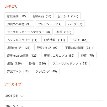
カテゴリ
家庭菜園
(
12
)
お勧め品
(
68
)
お出かけ
(
125
)
お薦めの食材
(
93
)
プレゼント
(
114
)
ハーブ
(
7
)
ジュエルレギュームマスター
(
3
)
料理
(
162
)
ベジフルフラワー
(
11
)
お店情報
(
111
)
その他
(
55
)
果物のお話
(
128
)
野菜のお話
(
92
)
平田salon情報
(
231
)
麻里布salon情報
(
129
)
野菜ソムリエプロ
(
86
)
野菜
(
75
)
果物
(
126
)
着付け
(
326
)
フル－ツカッテング
(
178
)
野菜ブ－ケ
(
12
)
ラッピング
(
49
)
アーカイブ
2026
(
95
)
(
5
)
2025
(
25
)