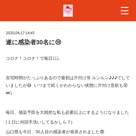
2020.04.17 14:45
遂に感染者30名に😢
コロナ！コロナ！で毎日⤵️⤵️⤵️
在宅時間がたっぷりあるので最初は片付け等 ルンルン♪♪♪でして
いましたが😅 いつまで続くかわからない状態に片付け意欲も😵
💤⤵️
毎日、感染予防を大雑把な私も必要以上にするようになりました
(１日に何回手洗いしてるかしら？)
山口県も今日、30人目の感染者が発表されました😨