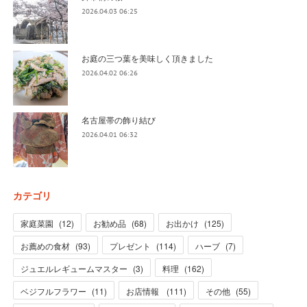
2026.04.03 06:25
お庭の三つ葉を美味しく頂きました
2026.04.02 06:26
名古屋帯の飾り結び
2026.04.01 06:32
カテゴリ
家庭菜園
(
12
)
お勧め品
(
68
)
お出かけ
(
125
)
お薦めの食材
(
93
)
プレゼント
(
114
)
ハーブ
(
7
)
ジュエルレギュームマスター
(
3
)
料理
(
162
)
ベジフルフラワー
(
11
)
お店情報
(
111
)
その他
(
55
)