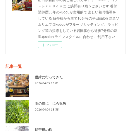
－レｋｕｄｏｕに ご訪問有り難うございます 着付
講師歴35年のkudouが実用的で 楽しい着付指導を
している 錦帯橋から車で10分程の平田salon 野菜ソ
ムリエプロkudouがフルーツカッティング、ラッピ
ング等の指導をしている岩国駅から徒歩7分程の麻
里布salon ライフスタイルに合わせ ご利用下さい
フォロー
記事一覧
優縁に行ってきた
2026.04.05 13:01
雨の前に にら収獲
2026.04.04 13:35
錦帯橋の桜