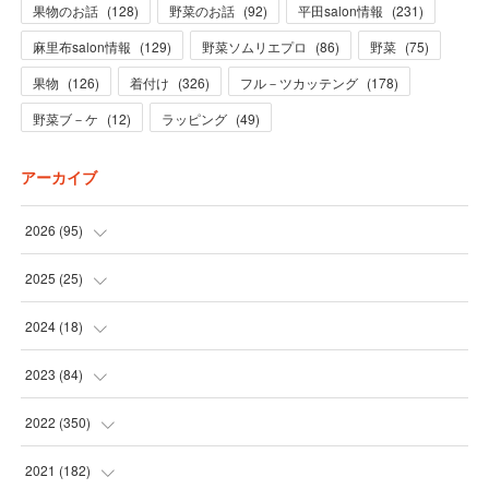
果物のお話
(
128
)
野菜のお話
(
92
)
平田salon情報
(
231
)
麻里布salon情報
(
129
)
野菜ソムリエプロ
(
86
)
野菜
(
75
)
果物
(
126
)
着付け
(
326
)
フル－ツカッテング
(
178
)
野菜ブ－ケ
(
12
)
ラッピング
(
49
)
アーカイブ
2026
(
95
)
(
5
)
2025
(
25
)
(
31
)
(
3
)
2024
(
18
)
(
28
)
(
19
)
(
1
)
2023
(
84
)
(
31
)
(
1
)
(
12
)
(
1
)
2022
(
350
)
(
1
)
(
2
)
(
24
)
(
16
)
2021
(
182
)