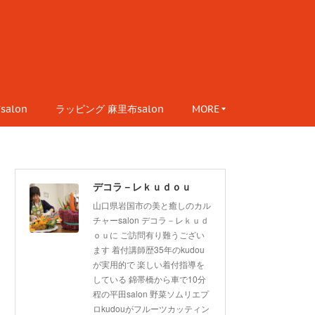
alon
ラッピング 麻里布salon
MORE
デコラ－レｋｕｄｏｕ
山口県岩国市の美と癒しのカル
チャーsalon デコラ－レｋｕｄ
ｏｕに ご訪問有り難うござい
ます 着付講師歴35年のkudou
が実用的で 楽しい着付指導を
している 錦帯橋から車で10分
程の平田salon 野菜ソムリエプ
ロkudouがフルーツカッティン