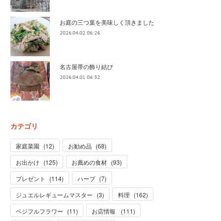
お庭の三つ葉を美味しく頂きました
2026.04.02 06:26
名古屋帯の飾り結び
2026.04.01 06:32
カテゴリ
家庭菜園
(
12
)
お勧め品
(
68
)
お出かけ
(
125
)
お薦めの食材
(
93
)
プレゼント
(
114
)
ハーブ
(
7
)
ジュエルレギュームマスター
(
3
)
料理
(
162
)
ベジフルフラワー
(
11
)
お店情報
(
111
)