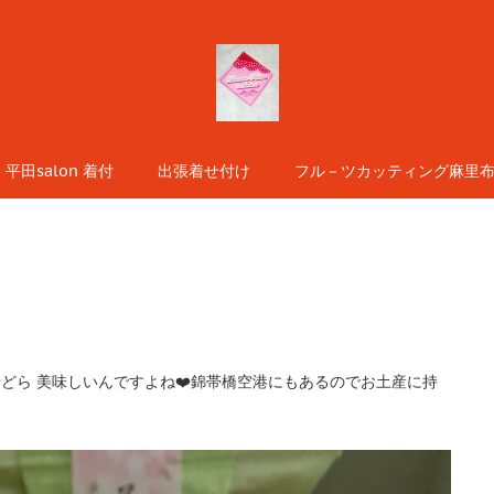
平田salon 着付
出張着せ付け
フル－ツカッティング麻里布s
どら 美味しいんですよね❤️錦帯橋空港にもあるのでお土産に持