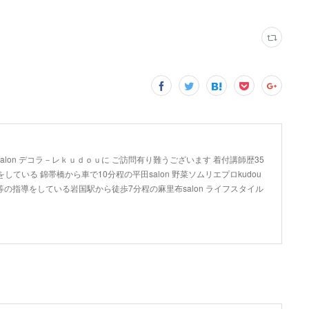
lon デコラ－レｋｕｄｏｕに ご訪問有り難うございます 着付講師歴35
している 錦帯橋から車で10分程の平田salon 野菜ソムリエプロkudou
の指導をしている岩国駅から徒歩7分程の麻里布salon ライフスタイル