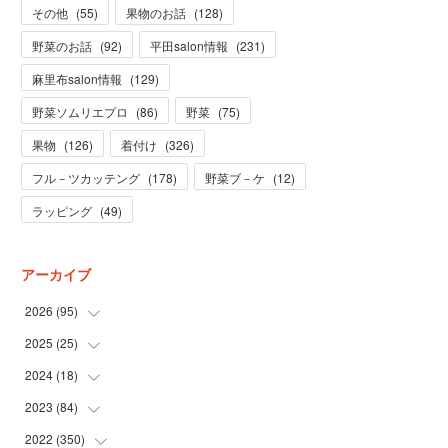
その他
(
55
)
果物のお話
(
128
)
野菜のお話
(
92
)
平田salon情報
(
231
)
麻里布salon情報
(
129
)
野菜ソムリエプロ
(
86
)
野菜
(
75
)
果物
(
126
)
着付け
(
326
)
フル－ツカッテング
(
178
)
野菜ブ－ケ
(
12
)
ラッピング
(
49
)
アーカイブ
2026
(
95
)
2025
(
25
(
5
)
)
(
31
)
2024
(
18
(
3
)
)
(
28
)
(
19
)
2023
(
84
(
1
)
)
(
31
)
(
1
)
(
12
)
2022
(
350
(
1
)
)