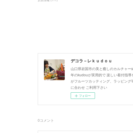
お店情報
(
111
)
デコラ－レｋｕｄｏｕ
山口県岩国市の美と癒しのカルチャーsa
年のkudouが実用的で 楽しい着付指導を
がフルーツカッティング、ラッピング等
に合わせ ご利用下さい
フォロー
0
コメント