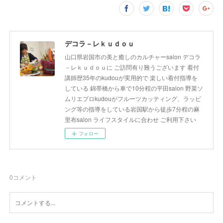
デコラ－レｋｕｄｏｕ
山口県岩国市の美と癒しのカルチャーsalon デコラ
－レｋｕｄｏｕに ご訪問有り難うございます 着付
講師歴35年のkudouが実用的で 楽しい着付指導を
している 錦帯橋から車で10分程の平田salon 野菜ソ
ムリエプロkudouがフルーツカッティング、ラッピ
ング等の指導をしている岩国駅から徒歩7分程の麻
里布salon ライフスタイルに合わせ ご利用下さい
フォロー
0
コメント