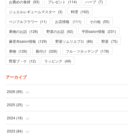
お薦めの食材
(
93
)
プレゼント
(
114
)
ハーブ
(
7
)
ジュエルレギュームマスター
(
3
)
料理
(
162
)
ベジフルフラワー
(
11
)
お店情報
(
111
)
その他
(
55
)
果物のお話
(
128
)
野菜のお話
(
92
)
平田salon情報
(
231
)
麻里布salon情報
(
129
)
野菜ソムリエプロ
(
86
)
野菜
(
75
)
果物
(
126
)
着付け
(
326
)
フル－ツカッテング
(
178
)
野菜ブ－ケ
(
12
)
ラッピング
(
49
)
アーカイブ
2026
(
95
)
(
5
)
2025
(
25
)
(
31
)
(
3
)
2024
(
18
)
(
28
)
(
19
)
(
1
)
2023
(
84
)