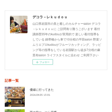
デコラ－レｋｕｄｏｕ
山口県岩国市の美と癒しのカルチャーsalon デコラ
－レｋｕｄｏｕに ご訪問有り難うございます 着付
講師歴35年のkudouが実用的で 楽しい着付指導を
している 錦帯橋から車で10分程の平田salon 野菜ソ
ムリエプロkudouがフルーツカッティング、ラッピ
ング等の指導をしている岩国駅から徒歩7分程の麻
里布salon ライフスタイルに合わせ ご利用下さい
フォロー
記事一覧
優縁に行ってきた
2026.04.05 13:01
雨の前に にら収獲