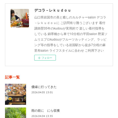
デコラ－レｋｕｄｏｕ
山口県岩国市の美と癒しのカルチャーsalon デコラ
－レｋｕｄｏｕに ご訪問有り難うございます 着付
講師歴35年のkudouが実用的で 楽しい着付指導を
している 錦帯橋から車で10分程の平田salon 野菜ソ
ムリエプロkudouがフルーツカッティング、ラッピ
ング等の指導をしている岩国駅から徒歩7分程の麻
里布salon ライフスタイルに合わせ ご利用下さい
フォロー
記事一覧
優縁に行ってきた
2026.04.05 13:01
雨の前に にら収獲
2026.04.04 13:35