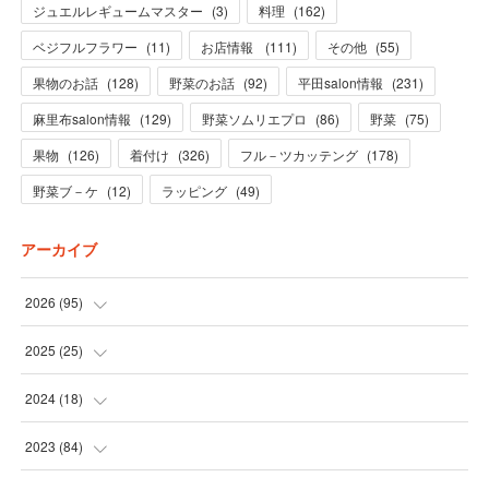
ジュエルレギュームマスター
(
3
)
料理
(
162
)
ベジフルフラワー
(
11
)
お店情報
(
111
)
その他
(
55
)
果物のお話
(
128
)
野菜のお話
(
92
)
平田salon情報
(
231
)
麻里布salon情報
(
129
)
野菜ソムリエプロ
(
86
)
野菜
(
75
)
果物
(
126
)
着付け
(
326
)
フル－ツカッテング
(
178
)
野菜ブ－ケ
(
12
)
ラッピング
(
49
)
アーカイブ
2026
(
95
)
(
5
)
2025
(
25
)
(
31
)
(
3
)
2024
(
18
)
(
28
)
(
19
)
(
1
)
2023
(
84
)
(
31
)
(
1
)