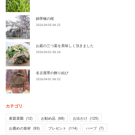
錦帯橋の桜
2026.04.03 06:25
お庭の三つ葉を美味しく頂きました
2026.04.02 06:26
名古屋帯の飾り結び
2026.04.01 06:32
カテゴリ
家庭菜園
(
12
)
お勧め品
(
68
)
お出かけ
(
125
)
お薦めの食材
(
93
)
プレゼント
(
114
)
ハーブ
(
7
)