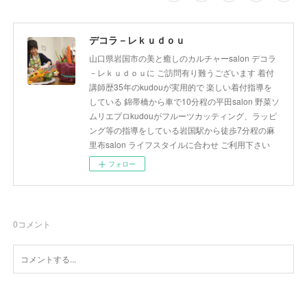
デコラ－レｋｕｄｏｕ
山口県岩国市の美と癒しのカルチャーsalon デコラ
－レｋｕｄｏｕに ご訪問有り難うございます 着付
講師歴35年のkudouが実用的で 楽しい着付指導を
している 錦帯橋から車で10分程の平田salon 野菜ソ
ムリエプロkudouがフルーツカッティング、ラッピ
ング等の指導をしている岩国駅から徒歩7分程の麻
里布salon ライフスタイルに合わせ ご利用下さい
フォロー
0
コメント