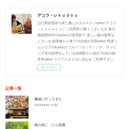
デコラ－レｋｕｄｏｕ
山口県岩国市の美と癒しのカルチャーsalon デコラ
－レｋｕｄｏｕに ご訪問有り難うございます 着付
講師歴35年のkudouが実用的で 楽しい着付指導を
している 錦帯橋から車で10分程の平田salon 野菜ソ
ムリエプロkudouがフルーツカッティング、ラッピ
ング等の指導をしている岩国駅から徒歩7分程の麻
里布salon ライフスタイルに合わせ ご利用下さい
フォロー
記事一覧
優縁に行ってきた
2026.04.05 13:01
雨の前に にら収獲