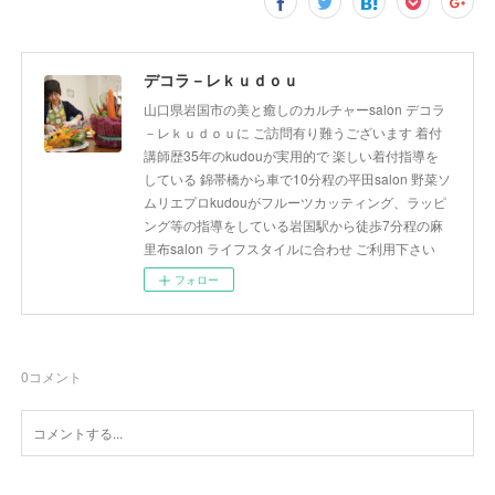
デコラ－レｋｕｄｏｕ
山口県岩国市の美と癒しのカルチャーsalon デコラ
－レｋｕｄｏｕに ご訪問有り難うございます 着付
講師歴35年のkudouが実用的で 楽しい着付指導を
している 錦帯橋から車で10分程の平田salon 野菜ソ
ムリエプロkudouがフルーツカッティング、ラッピ
ング等の指導をしている岩国駅から徒歩7分程の麻
里布salon ライフスタイルに合わせ ご利用下さい
フォロー
0
コメント