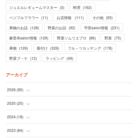
ジュエルレギュームマスター
(
3
)
料理
(
162
)
ベジフルフラワー
(
11
)
お店情報
(
111
)
その他
(
55
)
果物のお話
(
128
)
野菜のお話
(
92
)
平田salon情報
(
231
)
麻里布salon情報
(
129
)
野菜ソムリエプロ
(
86
)
野菜
(
75
)
果物
(
126
)
着付け
(
326
)
フル－ツカッテング
(
178
)
野菜ブ－ケ
(
12
)
ラッピング
(
49
)
アーカイブ
2026
(
95
)
(
5
)
2025
(
25
)
(
31
)
(
3
)
2024
(
18
)
(
28
)
(
19
)
(
1
)
2023
(
84
)