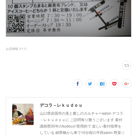
お店情報
(
111
)
デコラ－レｋｕｄｏｕ
山口県岩国市の美と癒しのカルチャーsalon デコラ
－レｋｕｄｏｕに ご訪問有り難うございます 着付
講師歴35年のkudouが実用的で 楽しい着付指導を
している 錦帯橋から車で10分程の平田salon 野菜ソ