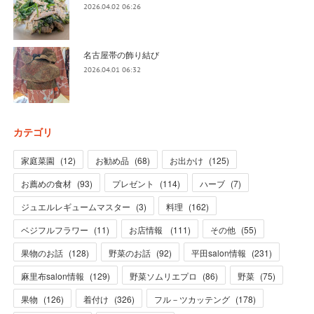
2026.04.02 06:26
名古屋帯の飾り結び
2026.04.01 06:32
カテゴリ
家庭菜園
(
12
)
お勧め品
(
68
)
お出かけ
(
125
)
お薦めの食材
(
93
)
プレゼント
(
114
)
ハーブ
(
7
)
ジュエルレギュームマスター
(
3
)
料理
(
162
)
ベジフルフラワー
(
11
)
お店情報
(
111
)
その他
(
55
)
果物のお話
(
128
)
野菜のお話
(
92
)
平田salon情報
(
231
)
麻里布salon情報
(
129
)
野菜ソムリエプロ
(
86
)
野菜
(
75
)
果物
(
126
)
着付け
(
326
)
フル－ツカッテング
(
178
)