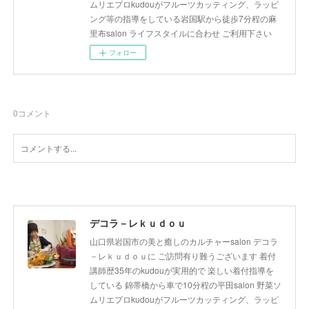
ムリエプロkudouがフルーツカッティング、ラッピ
ング等の指導をしている岩国駅から徒歩7分程の麻
里布salon ライフスタイルに合わせ ご利用下さい
フォロー
0
コメント
デコラ－レｋｕｄｏｕ
山口県岩国市の美と癒しのカルチャーsalon デコラ
－レｋｕｄｏｕに ご訪問有り難うございます 着付
講師歴35年のkudouが実用的で 楽しい着付指導を
している 錦帯橋から車で10分程の平田salon 野菜ソ
ムリエプロkudouがフルーツカッティング、ラッピ