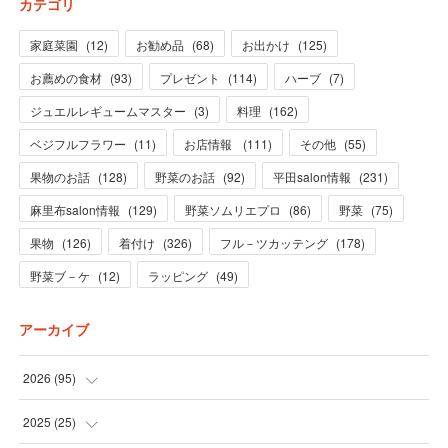
カテゴリ
家庭菜園
(
12
)
お勧め品
(
68
)
お出かけ
(
125
)
お薦めの食材
(
93
)
プレゼント
(
114
)
ハーブ
(
7
)
ジュエルレギュームマスター
(
3
)
料理
(
162
)
ベジフルフラワー
(
11
)
お店情報
(
111
)
その他
(
55
)
果物のお話
(
128
)
野菜のお話
(
92
)
平田salon情報
(
231
)
麻里布salon情報
(
129
)
野菜ソムリエプロ
(
86
)
野菜
(
75
)
果物
(
126
)
着付け
(
326
)
フル－ツカッテング
(
178
)
野菜ブ－ケ
(
12
)
ラッピング
(
49
)
アーカイブ
2026
(
95
)
(
5
)
2025
(
25
)