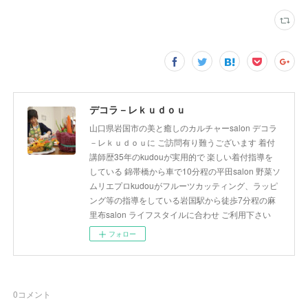
デコラ－レｋｕｄｏｕ
山口県岩国市の美と癒しのカルチャーsalon デコラ
－レｋｕｄｏｕに ご訪問有り難うございます 着付
講師歴35年のkudouが実用的で 楽しい着付指導を
している 錦帯橋から車で10分程の平田salon 野菜ソ
ムリエプロkudouがフルーツカッティング、ラッピ
ング等の指導をしている岩国駅から徒歩7分程の麻
里布salon ライフスタイルに合わせ ご利用下さい
フォロー
0
コメント