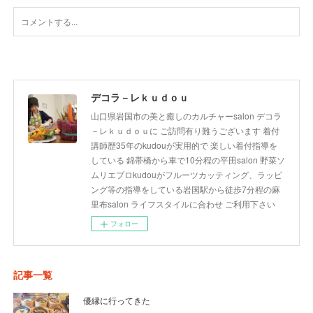
デコラ－レｋｕｄｏｕ
山口県岩国市の美と癒しのカルチャーsalon デコラ
－レｋｕｄｏｕに ご訪問有り難うございます 着付
講師歴35年のkudouが実用的で 楽しい着付指導を
している 錦帯橋から車で10分程の平田salon 野菜ソ
ムリエプロkudouがフルーツカッティング、ラッピ
ング等の指導をしている岩国駅から徒歩7分程の麻
里布salon ライフスタイルに合わせ ご利用下さい
フォロー
記事一覧
優縁に行ってきた