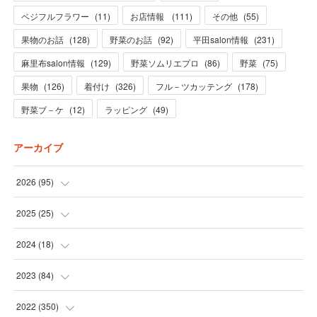
ベジフルフラワー
(
11
)
お店情報
(
111
)
その他
(
55
)
果物のお話
(
128
)
野菜のお話
(
92
)
平田salon情報
(
231
)
麻里布salon情報
(
129
)
野菜ソムリエプロ
(
86
)
野菜
(
75
)
果物
(
126
)
着付け
(
326
)
フル－ツカッテング
(
178
)
野菜ブ－ケ
(
12
)
ラッピング
(
49
)
アーカイブ
2026
(
95
)
(
5
)
2025
(
25
)
(
31
)
(
3
)
2024
(
18
)
(
28
)
(
19
)
(
1
)
2023
(
84
)
(
31
)
(
1
)
(
12
)
(
1
)
2022
(
350
)