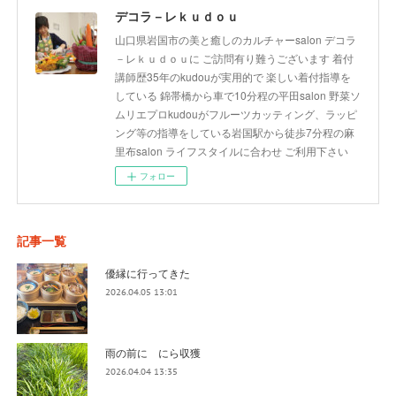
デコラ－レｋｕｄｏｕ
山口県岩国市の美と癒しのカルチャーsalon デコラ
－レｋｕｄｏｕに ご訪問有り難うございます 着付
講師歴35年のkudouが実用的で 楽しい着付指導を
している 錦帯橋から車で10分程の平田salon 野菜ソ
ムリエプロkudouがフルーツカッティング、ラッピ
ング等の指導をしている岩国駅から徒歩7分程の麻
里布salon ライフスタイルに合わせ ご利用下さい
フォロー
記事一覧
優縁に行ってきた
2026.04.05 13:01
雨の前に にら収獲
2026.04.04 13:35