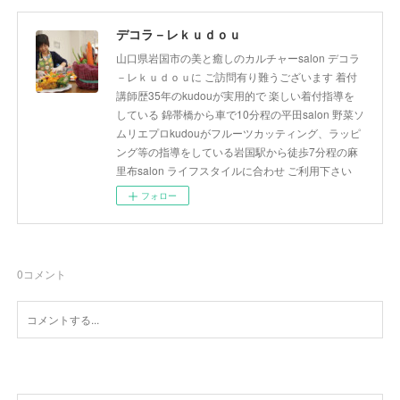
デコラ－レｋｕｄｏｕ
山口県岩国市の美と癒しのカルチャーsalon デコラ
－レｋｕｄｏｕに ご訪問有り難うございます 着付
講師歴35年のkudouが実用的で 楽しい着付指導を
している 錦帯橋から車で10分程の平田salon 野菜ソ
ムリエプロkudouがフルーツカッティング、ラッピ
ング等の指導をしている岩国駅から徒歩7分程の麻
里布salon ライフスタイルに合わせ ご利用下さい
フォロー
0
コメント