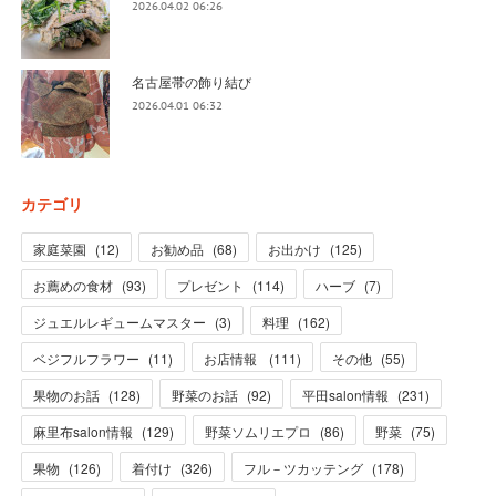
2026.04.02 06:26
名古屋帯の飾り結び
2026.04.01 06:32
カテゴリ
家庭菜園
(
12
)
お勧め品
(
68
)
お出かけ
(
125
)
お薦めの食材
(
93
)
プレゼント
(
114
)
ハーブ
(
7
)
ジュエルレギュームマスター
(
3
)
料理
(
162
)
ベジフルフラワー
(
11
)
お店情報
(
111
)
その他
(
55
)
果物のお話
(
128
)
野菜のお話
(
92
)
平田salon情報
(
231
)
麻里布salon情報
(
129
)
野菜ソムリエプロ
(
86
)
野菜
(
75
)
果物
(
126
)
着付け
(
326
)
フル－ツカッテング
(
178
)