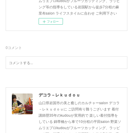
ムリエプロkudouがフルーツカッティング、ラッピ
ング等の指導をしている岩国駅から徒歩7分程の麻
里布salon ライフスタイルに合わせ ご利用下さい
フォロー
0
コメント
デコラ－レｋｕｄｏｕ
山口県岩国市の美と癒しのカルチャーsalon デコラ
－レｋｕｄｏｕに ご訪問有り難うございます 着付
講師歴35年のkudouが実用的で 楽しい着付指導を
している 錦帯橋から車で10分程の平田salon 野菜ソ
ムリエプロkudouがフルーツカッティング、ラッピ