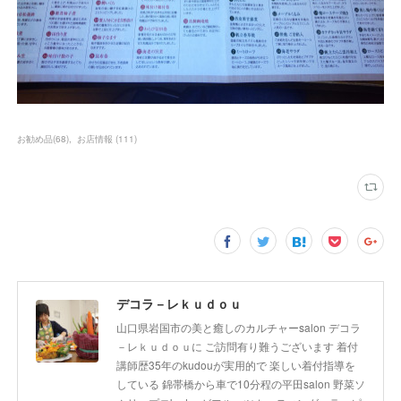
お勧め品
(
68
)
お店情報
(
111
)
デコラ－レｋｕｄｏｕ
山口県岩国市の美と癒しのカルチャーsalon デコラ
－レｋｕｄｏｕに ご訪問有り難うございます 着付
講師歴35年のkudouが実用的で 楽しい着付指導を
している 錦帯橋から車で10分程の平田salon 野菜ソ