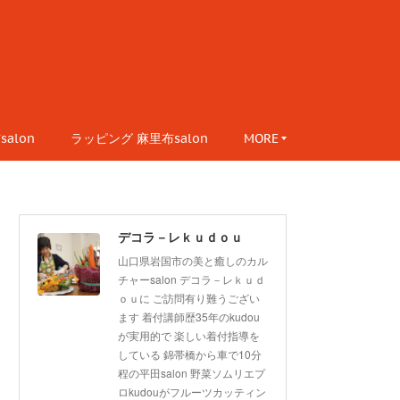
alon
ラッピング 麻里布salon
MORE
デコラ－レｋｕｄｏｕ
山口県岩国市の美と癒しのカル
チャーsalon デコラ－レｋｕｄ
ｏｕに ご訪問有り難うござい
ます 着付講師歴35年のkudou
が実用的で 楽しい着付指導を
している 錦帯橋から車で10分
程の平田salon 野菜ソムリエプ
ロkudouがフルーツカッティン