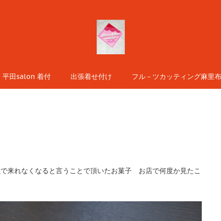
平田salon 着付
出張着せ付け
フル－ツカッティング麻里布s
で来れなくなると言うことで頂いたお菓子 お店で何度か見たこ