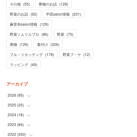
その他
(
55
)
果物のお話
(
128
)
野菜のお話
(
92
)
平田salon情報
(
231
)
麻里布salon情報
(
129
)
野菜ソムリエプロ
(
86
)
野菜
(
75
)
果物
(
126
)
着付け
(
326
)
フル－ツカッテング
(
178
)
野菜ブ－ケ
(
12
)
ラッピング
(
49
)
アーカイブ
2026
(
95
)
2025
(
25
(
5
)
)
(
31
)
2024
(
18
(
3
)
)
(
28
)
(
19
)
2023
(
84
(
1
)
)
(
31
)
(
1
)
(
12
)
2022
(
350
(
1
)
)