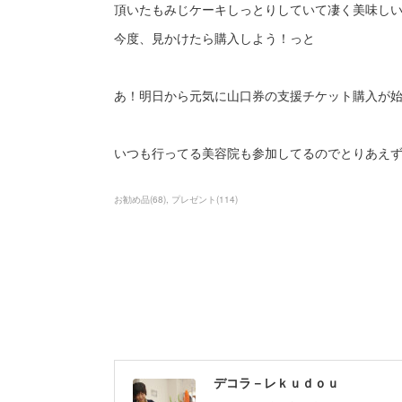
頂いたもみじケーキしっとりしていて凄く美味し
今度、見かけたら購入しよう！っと
あ！明日から元気に山口券の支援チケット購入が
いつも行ってる美容院も参加してるのでとりあえず参
お勧め品
(
68
)
プレゼント
(
114
)
デコラ－レｋｕｄｏｕ