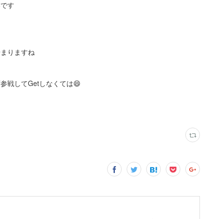
いです
始まりますね
戦してGetしなくては😄