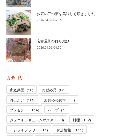
お庭の三つ葉を美味しく頂きました
2026.04.02 06:26
名古屋帯の飾り結び
2026.04.01 06:32
カテゴリ
家庭菜園
(
12
)
お勧め品
(
68
)
お出かけ
(
125
)
お薦めの食材
(
93
)
プレゼント
(
114
)
ハーブ
(
7
)
ジュエルレギュームマスター
(
3
)
料理
(
162
)
ベジフルフラワー
(
11
)
お店情報
(
111
)