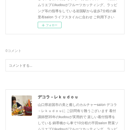
ムリエプロkudouがフルーツカッティング、ラッピ
ング等の指導をしている岩国駅から徒歩7分程の麻
里布salon ライフスタイルに合わせ ご利用下さい
フォロー
0
コメント
デコラ－レｋｕｄｏｕ
山口県岩国市の美と癒しのカルチャーsalon デコラ
－レｋｕｄｏｕに ご訪問有り難うございます 着付
講師歴35年のkudouが実用的で 楽しい着付指導を
している 錦帯橋から車で10分程の平田salon 野菜ソ
ムリエプロkudouがフルーツカッティング、ラッピ