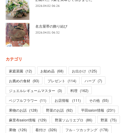
2026.04.02 06:26
名古屋帯の飾り結び
2026.04.01 06:32
カテゴリ
家庭菜園
(
12
)
お勧め品
(
68
)
お出かけ
(
125
)
お薦めの食材
(
93
)
プレゼント
(
114
)
ハーブ
(
7
)
ジュエルレギュームマスター
(
3
)
料理
(
162
)
ベジフルフラワー
(
11
)
お店情報
(
111
)
その他
(
55
)
果物のお話
(
128
)
野菜のお話
(
92
)
平田salon情報
(
231
)
麻里布salon情報
(
129
)
野菜ソムリエプロ
(
86
)
野菜
(
75
)
果物
(
126
)
着付け
(
326
)
フル－ツカッテング
(
178
)