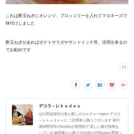
これは酢玉ねぎにオレンジ、ブロッコリーを入れてマヨネーズで
味付けしました
酢玉ねぎがあればポテトサラダやサンドイッチ等、活用出来るの
でお勧めです
デコラ－レｋｕｄｏｕ
山口県岩国市の美と癒しのカルチャーsalon デコラ
－レｋｕｄｏｕに ご訪問有り難うございます 着付
講師歴35年のkudouが実用的で 楽しい着付指導を
している 錦帯橋から車で10分程の平田salon 野菜ソ