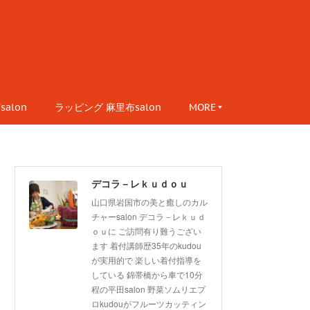
alon
ラッピング 麻里布salon
MORE
デコラ－レｋｕｄｏｕ
山口県岩国市の美と癒しのカル
チャーsalon デコラ－レｋｕｄ
ｏｕに ご訪問有り難うござい
ます 着付講師歴35年のkudou
が実用的で 楽しい着付指導を
している 錦帯橋から車で10分
程の平田salon 野菜ソムリエプ
ロkudouがフルーツカッティン