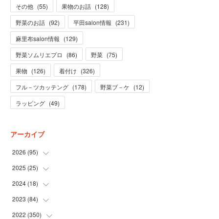
その他
(
55
)
果物のお話
(
128
)
野菜のお話
(
92
)
平田salon情報
(
231
)
麻里布salon情報
(
129
)
野菜ソムリエプロ
(
86
)
野菜
(
75
)
果物
(
126
)
着付け
(
326
)
フル－ツカッテング
(
178
)
野菜ブ－ケ
(
12
)
ラッピング
(
49
)
アーカイブ
2026
(
95
)
2025
(
25
(
5
)
)
(
31
)
2024
(
18
(
3
)
)
(
28
)
(
19
)
2023
(
84
(
1
)
)
(
31
)
(
1
)
(
12
)
2022
(
350
(
1
)
)