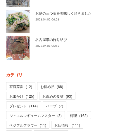
お庭の三つ葉を美味しく頂きました
2026.04.02 06:26
名古屋帯の飾り結び
2026.04.01 06:32
カテゴリ
家庭菜園
(
12
)
お勧め品
(
68
)
お出かけ
(
125
)
お薦めの食材
(
93
)
プレゼント
(
114
)
ハーブ
(
7
)
ジュエルレギュームマスター
(
3
)
料理
(
162
)
ベジフルフラワー
(
11
)
お店情報
(
111
)