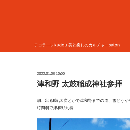
デコラーレkudou 美と癒しのカルチャーsalon
2022.01.03 10:00
津和野 太鼓稲成神社参拝
朝、出る時は0度とかで津和野までの道、雪どうか
時間弱で津和野到着