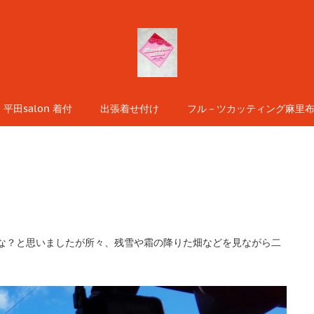
平田salon 着付
出張着せ付け
フル－ツカッティング麻里布s
な？と思いましたが所々、残雪や霜の降りた畑などを見ながら二