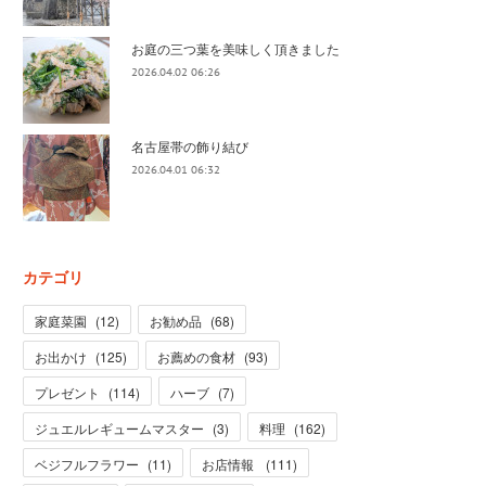
お庭の三つ葉を美味しく頂きました
2026.04.02 06:26
名古屋帯の飾り結び
2026.04.01 06:32
カテゴリ
家庭菜園
(
12
)
お勧め品
(
68
)
お出かけ
(
125
)
お薦めの食材
(
93
)
プレゼント
(
114
)
ハーブ
(
7
)
ジュエルレギュームマスター
(
3
)
料理
(
162
)
ベジフルフラワー
(
11
)
お店情報
(
111
)