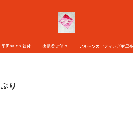
平田salon 着付
出張着せ付け
フル－ツカッティング麻里布s
っぷり