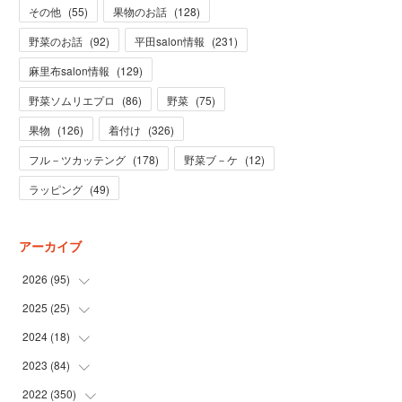
その他
(
55
)
果物のお話
(
128
)
野菜のお話
(
92
)
平田salon情報
(
231
)
麻里布salon情報
(
129
)
野菜ソムリエプロ
(
86
)
野菜
(
75
)
果物
(
126
)
着付け
(
326
)
フル－ツカッテング
(
178
)
野菜ブ－ケ
(
12
)
ラッピング
(
49
)
アーカイブ
2026
(
95
)
2025
(
25
(
5
)
)
(
31
)
2024
(
18
(
3
)
)
(
28
)
(
19
)
2023
(
84
(
1
)
)
(
31
)
(
1
)
(
12
)
2022
(
350
(
1
)
)