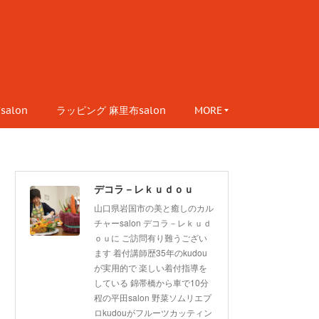
alon
ラッピング 麻里布salon
MORE
デコラ－レｋｕｄｏｕ
山口県岩国市の美と癒しのカル
チャーsalon デコラ－レｋｕｄ
ｏｕに ご訪問有り難うござい
ます 着付講師歴35年のkudou
が実用的で 楽しい着付指導を
している 錦帯橋から車で10分
程の平田salon 野菜ソムリエプ
ロkudouがフルーツカッティン