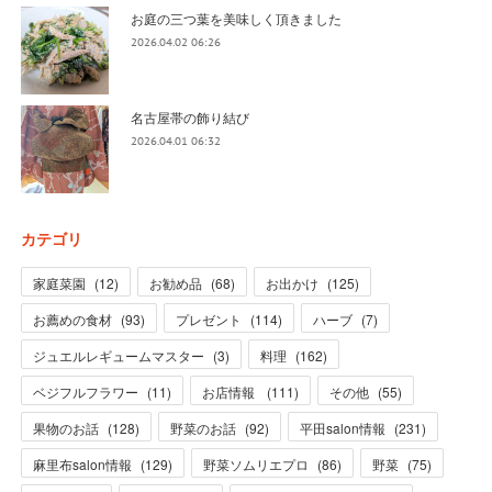
お庭の三つ葉を美味しく頂きました
2026.04.02 06:26
名古屋帯の飾り結び
2026.04.01 06:32
カテゴリ
家庭菜園
(
12
)
お勧め品
(
68
)
お出かけ
(
125
)
お薦めの食材
(
93
)
プレゼント
(
114
)
ハーブ
(
7
)
ジュエルレギュームマスター
(
3
)
料理
(
162
)
ベジフルフラワー
(
11
)
お店情報
(
111
)
その他
(
55
)
果物のお話
(
128
)
野菜のお話
(
92
)
平田salon情報
(
231
)
麻里布salon情報
(
129
)
野菜ソムリエプロ
(
86
)
野菜
(
75
)