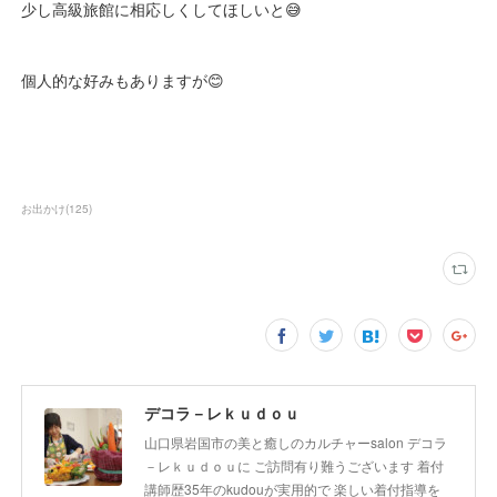
少し高級旅館に相応しくしてほしいと😅
個人的な好みもありますが😊
お出かけ
(
125
)
デコラ－レｋｕｄｏｕ
山口県岩国市の美と癒しのカルチャーsalon デコラ
－レｋｕｄｏｕに ご訪問有り難うございます 着付
講師歴35年のkudouが実用的で 楽しい着付指導を