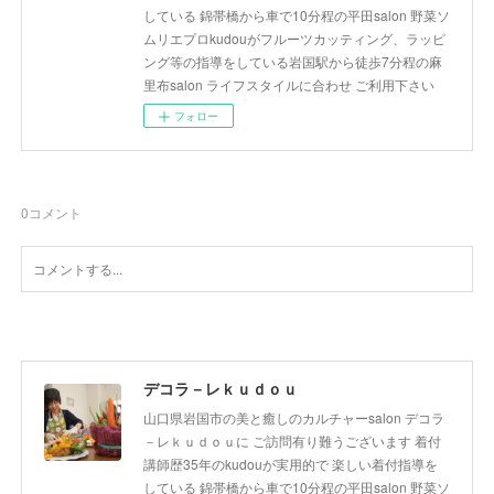
している 錦帯橋から車で10分程の平田salon 野菜ソ
ムリエプロkudouがフルーツカッティング、ラッピ
ング等の指導をしている岩国駅から徒歩7分程の麻
里布salon ライフスタイルに合わせ ご利用下さい
フォロー
0
コメント
デコラ－レｋｕｄｏｕ
山口県岩国市の美と癒しのカルチャーsalon デコラ
－レｋｕｄｏｕに ご訪問有り難うございます 着付
講師歴35年のkudouが実用的で 楽しい着付指導を
している 錦帯橋から車で10分程の平田salon 野菜ソ