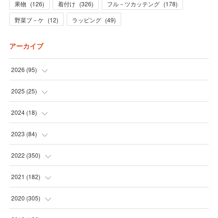
果物
(
126
)
着付け
(
326
)
フル－ツカッテング
(
178
)
野菜ブ－ケ
(
12
)
ラッピング
(
49
)
アーカイブ
2026
(
95
)
(
5
)
2025
(
25
)
(
31
)
(
3
)
2024
(
18
)
(
28
)
(
19
)
(
1
)
2023
(
84
)
(
31
)
(
1
)
(
12
)
(
1
)
2022
(
350
)
(
1
)
(
2
)
(
24
)
(
16
)
2021
(
182
)
(
1
)
(
1
)
(
24
)
(
30
)
(
25
)
2020
(
305
)
(
1
)
(
1
)
(
31
)
(
17
)