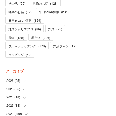
その他
(
55
)
果物のお話
(
128
)
野菜のお話
(
92
)
平田salon情報
(
231
)
麻里布salon情報
(
129
)
野菜ソムリエプロ
(
86
)
野菜
(
75
)
果物
(
126
)
着付け
(
326
)
フル－ツカッテング
(
178
)
野菜ブ－ケ
(
12
)
ラッピング
(
49
)
アーカイブ
2026
(
95
)
2025
(
25
(
5
)
)
(
31
)
2024
(
18
(
3
)
)
(
28
)
(
19
)
2023
(
84
(
1
)
)
(
31
)
(
1
)
(
12
)
2022
(
350
(
1
)
)