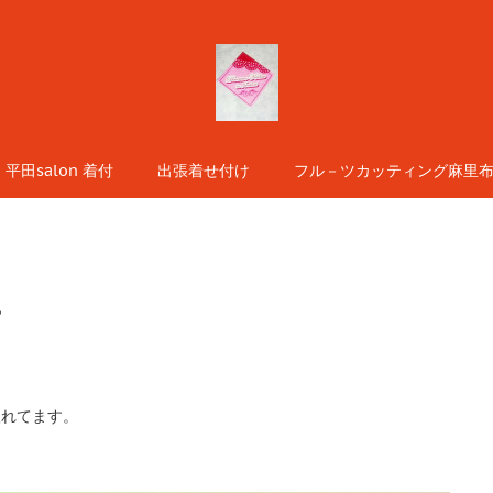
平田salon 着付
出張着せ付け
フル－ツカッティング麻里布s
け
入れてます。