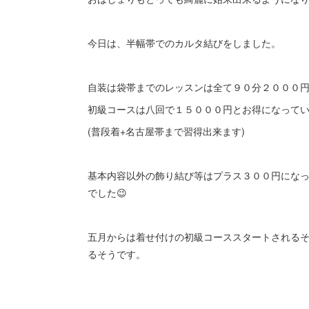
今日は、半幅帯でのカルタ結びをしました。
自装は袋帯までのレッスンは全て９０分２０００
初級コースは八回で１５０００円とお得になって
(普段着+名古屋帯まで習得出来ます)
基本内容以外の飾り結び等はプラス３００円にな
でした😉
五月からは着せ付けの初級コーススタートされる
るそうです。