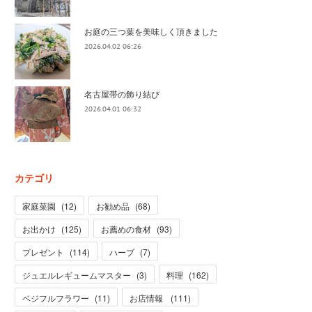
お庭の三つ葉を美味しく頂きました
2026.04.02 06:26
名古屋帯の飾り結び
2026.04.01 06:32
カテゴリ
家庭菜園
(
12
)
お勧め品
(
68
)
お出かけ
(
125
)
お薦めの食材
(
93
)
プレゼント
(
114
)
ハーブ
(
7
)
ジュエルレギュームマスター
(
3
)
料理
(
162
)
ベジフルフラワー
(
11
)
お店情報
(
111
)