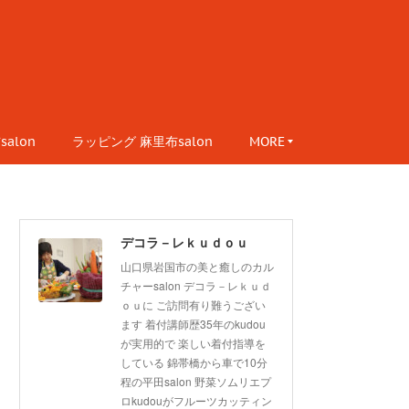
alon
ラッピング 麻里布salon
MORE
デコラ－レｋｕｄｏｕ
山口県岩国市の美と癒しのカル
チャーsalon デコラ－レｋｕｄ
ｏｕに ご訪問有り難うござい
ます 着付講師歴35年のkudou
が実用的で 楽しい着付指導を
している 錦帯橋から車で10分
程の平田salon 野菜ソムリエプ
ロkudouがフルーツカッティン