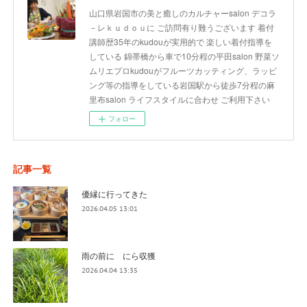
山口県岩国市の美と癒しのカルチャーsalon デコラ
－レｋｕｄｏｕに ご訪問有り難うございます 着付
講師歴35年のkudouが実用的で 楽しい着付指導を
している 錦帯橋から車で10分程の平田salon 野菜ソ
ムリエプロkudouがフルーツカッティング、ラッピ
ング等の指導をしている岩国駅から徒歩7分程の麻
里布salon ライフスタイルに合わせ ご利用下さい
フォロー
記事一覧
優縁に行ってきた
2026.04.05 13:01
雨の前に にら収獲
2026.04.04 13:35