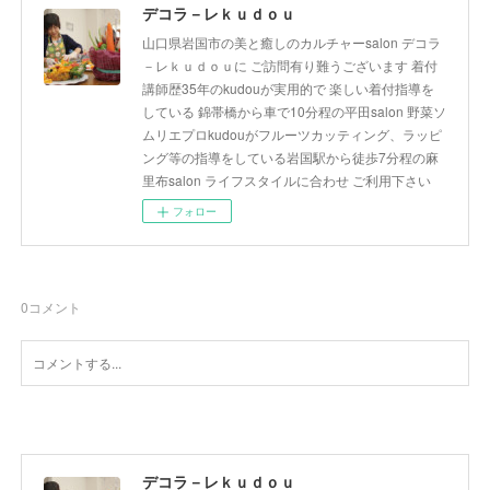
デコラ－レｋｕｄｏｕ
山口県岩国市の美と癒しのカルチャーsalon デコラ
－レｋｕｄｏｕに ご訪問有り難うございます 着付
講師歴35年のkudouが実用的で 楽しい着付指導を
している 錦帯橋から車で10分程の平田salon 野菜ソ
ムリエプロkudouがフルーツカッティング、ラッピ
ング等の指導をしている岩国駅から徒歩7分程の麻
里布salon ライフスタイルに合わせ ご利用下さい
フォロー
0
コメント
デコラ－レｋｕｄｏｕ