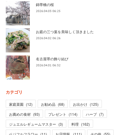
錦帯橋の桜
2026.04.03 06:25
お庭の三つ葉を美味しく頂きました
2026.04.02 06:26
名古屋帯の飾り結び
2026.04.01 06:32
カテゴリ
家庭菜園
(
12
)
お勧め品
(
68
)
お出かけ
(
125
)
お薦めの食材
(
93
)
プレゼント
(
114
)
ハーブ
(
7
)
ジュエルレギュームマスター
(
3
)
料理
(
162
)
ベジフルフラワー
(
11
)
お店情報
(
111
)
その他
(
55
)