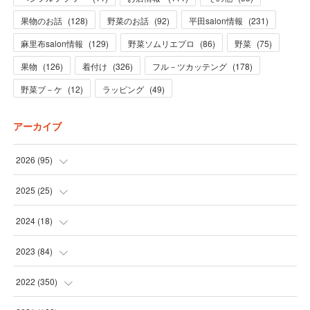
果物のお話
(
128
)
野菜のお話
(
92
)
平田salon情報
(
231
)
麻里布salon情報
(
129
)
野菜ソムリエプロ
(
86
)
野菜
(
75
)
果物
(
126
)
着付け
(
326
)
フル－ツカッテング
(
178
)
野菜ブ－ケ
(
12
)
ラッピング
(
49
)
アーカイブ
2026
(
95
)
(
5
)
2025
(
25
)
(
31
)
(
3
)
2024
(
18
)
(
28
)
(
19
)
(
1
)
2023
(
84
)
(
31
)
(
1
)
(
12
)
(
1
)
2022
(
350
)
(
1
)
(
2
)
(
24
)