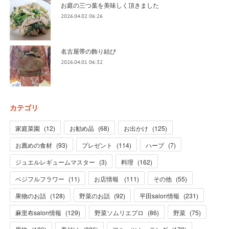
お庭の三つ葉を美味しく頂きました
2026.04.02 06:26
名古屋帯の飾り結び
2026.04.01 06:32
カテゴリ
家庭菜園
(
12
)
お勧め品
(
68
)
お出かけ
(
125
)
お薦めの食材
(
93
)
プレゼント
(
114
)
ハーブ
(
7
)
ジュエルレギュームマスター
(
3
)
料理
(
162
)
ベジフルフラワー
(
11
)
お店情報
(
111
)
その他
(
55
)
果物のお話
(
128
)
野菜のお話
(
92
)
平田salon情報
(
231
)
麻里布salon情報
(
129
)
野菜ソムリエプロ
(
86
)
野菜
(
75
)