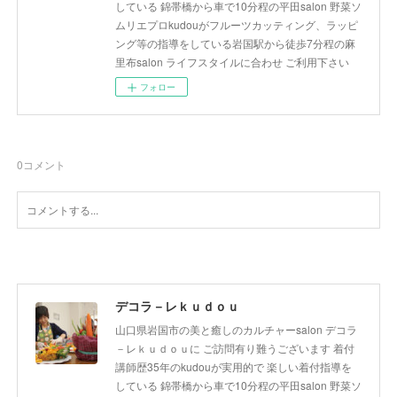
している 錦帯橋から車で10分程の平田salon 野菜ソ
ムリエプロkudouがフルーツカッティング、ラッピ
ング等の指導をしている岩国駅から徒歩7分程の麻
里布salon ライフスタイルに合わせ ご利用下さい
フォロー
0
コメント
デコラ－レｋｕｄｏｕ
山口県岩国市の美と癒しのカルチャーsalon デコラ
－レｋｕｄｏｕに ご訪問有り難うございます 着付
講師歴35年のkudouが実用的で 楽しい着付指導を
している 錦帯橋から車で10分程の平田salon 野菜ソ