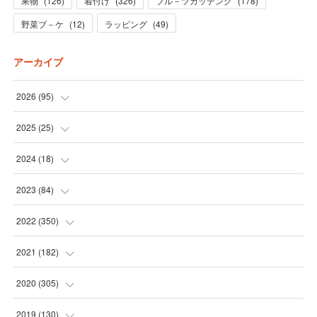
果物
(
126
)
着付け
(
326
)
フル－ツカッテング
(
178
)
野菜ブ－ケ
(
12
)
ラッピング
(
49
)
アーカイブ
2026
(
95
)
(
5
)
2025
(
25
)
(
31
)
(
3
)
2024
(
18
)
(
28
)
(
19
)
(
1
)
2023
(
84
)
(
31
)
(
1
)
(
12
)
(
1
)
2022
(
350
)
(
1
)
(
2
)
(
24
)
(
16
)
2021
(
182
)
(
1
)
(
1
)
(
24
)
(
30
)
(
25
)
2020
(
305
)
(
1
)
(
1
)
(
31
)
(
17
)
(
31
)
2019
(
130
)