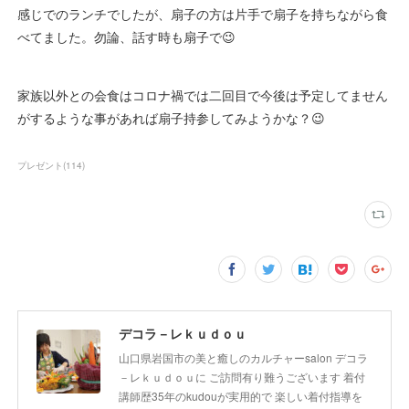
感じでのランチでしたが、扇子の方は片手で扇子を持ちながら食
べてました。勿論、話す時も扇子で😉
家族以外との会食はコロナ禍では二回目で今後は予定してません
がするような事があれば扇子持参してみようかな？😉
プレゼント
(
114
)
デコラ－レｋｕｄｏｕ
山口県岩国市の美と癒しのカルチャーsalon デコラ
－レｋｕｄｏｕに ご訪問有り難うございます 着付
講師歴35年のkudouが実用的で 楽しい着付指導を