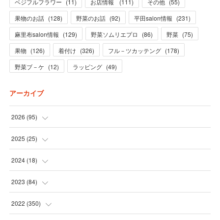
ベジフルフラワー
(
11
)
お店情報
(
111
)
その他
(
55
)
果物のお話
(
128
)
野菜のお話
(
92
)
平田salon情報
(
231
)
麻里布salon情報
(
129
)
野菜ソムリエプロ
(
86
)
野菜
(
75
)
果物
(
126
)
着付け
(
326
)
フル－ツカッテング
(
178
)
野菜ブ－ケ
(
12
)
ラッピング
(
49
)
アーカイブ
2026
(
95
)
(
5
)
2025
(
25
)
(
31
)
(
3
)
2024
(
18
)
(
28
)
(
19
)
(
1
)
2023
(
84
)
(
31
)
(
1
)
(
12
)
(
1
)
2022
(
350
)