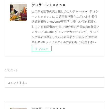
デコラ－レｋｕｄｏｕ
山口県岩国市の美と癒しのカルチャーsalon デコラ
－レｋｕｄｏｕに ご訪問有り難うございます 着付
講師歴35年のkudouが実用的で 楽しい着付指導を
している 錦帯橋から車で10分程の平田salon 野菜ソ
ムリエプロkudouがフルーツカッティング、ラッピ
ング等の指導をしている岩国駅から徒歩7分程の麻
里布salon ライフスタイルに合わせ ご利用下さい
フォロー
0
コメント
デコラ－レｋｕｄｏｕ