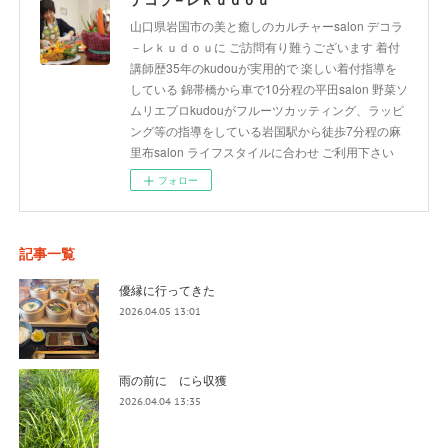
山口県岩国市の美と癒しのカルチャーsalon デコラ
－レｋｕｄｏｕに ご訪問有り難うございます 着付
講師歴35年のkudouが実用的で 楽しい着付指導を
している 錦帯橋から車で10分程の平田salon 野菜ソ
ムリエプロkudouがフルーツカッティング、ラッピ
ング等の指導をしている岩国駅から徒歩7分程の麻
里布salon ライフスタイルに合わせ ご利用下さい
フォロー
記事一覧
優縁に行ってきた
2026.04.05 13:01
雨の前に にら収獲
2026.04.04 13:35