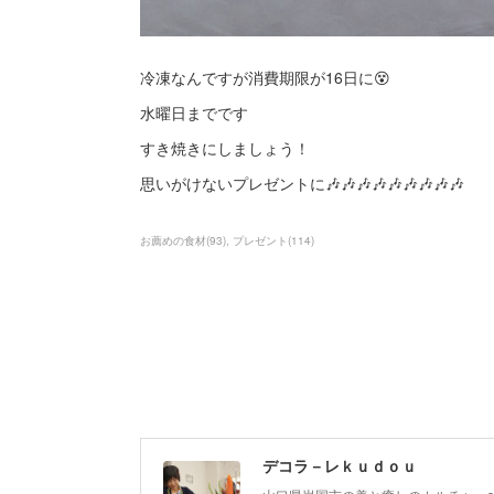
冷凍なんですが消費期限が16日に😵
水曜日までです
すき焼きにしましょう！
思いがけないプレゼントに🎶🎶🎶🎶🎶🎶🎶🎶🎶
お薦めの食材
(
93
)
プレゼント
(
114
)
デコラ－レｋｕｄｏｕ