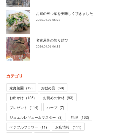
お庭の三つ葉を美味しく頂きました
2026.04.02 06:26
名古屋帯の飾り結び
2026.04.01 06:32
カテゴリ
家庭菜園
(
12
)
お勧め品
(
68
)
お出かけ
(
125
)
お薦めの食材
(
93
)
プレゼント
(
114
)
ハーブ
(
7
)
ジュエルレギュームマスター
(
3
)
料理
(
162
)
ベジフルフラワー
(
11
)
お店情報
(
111
)