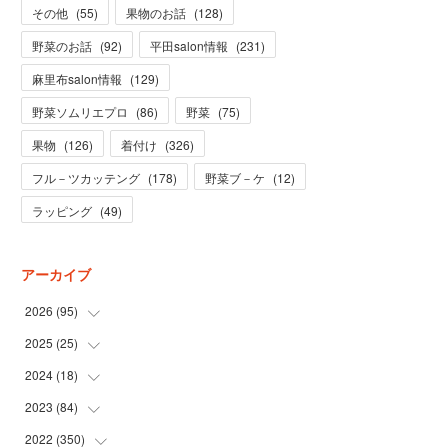
その他
(
55
)
果物のお話
(
128
)
野菜のお話
(
92
)
平田salon情報
(
231
)
麻里布salon情報
(
129
)
野菜ソムリエプロ
(
86
)
野菜
(
75
)
果物
(
126
)
着付け
(
326
)
フル－ツカッテング
(
178
)
野菜ブ－ケ
(
12
)
ラッピング
(
49
)
アーカイブ
2026
(
95
)
2025
(
25
(
5
)
)
(
31
)
2024
(
18
(
3
)
)
(
28
)
(
19
)
2023
(
84
(
1
)
)
(
31
)
(
1
)
(
12
)
2022
(
350
(
1
)
)