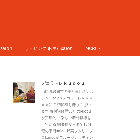
alon
ラッピング 麻里布salon
MORE
デコラ－レｋｕｄｏｕ
山口県岩国市の美と癒しのカル
チャーsalon デコラ－レｋｕｄ
ｏｕに ご訪問有り難うござい
ます 着付講師歴35年のkudou
が実用的で 楽しい着付指導を
している 錦帯橋から車で10分
程の平田salon 野菜ソムリエプ
ロkudouがフルーツカッティン