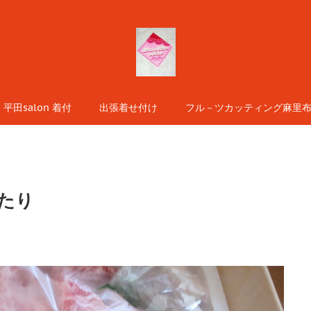
平田salon 着付
出張着せ付け
フル－ツカッティング麻里布s
たり