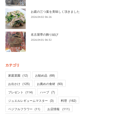
お庭の三つ葉を美味しく頂きました
2026.04.02 06:26
名古屋帯の飾り結び
2026.04.01 06:32
カテゴリ
家庭菜園
(
12
)
お勧め品
(
68
)
お出かけ
(
125
)
お薦めの食材
(
93
)
プレゼント
(
114
)
ハーブ
(
7
)
ジュエルレギュームマスター
(
3
)
料理
(
162
)
ベジフルフラワー
(
11
)
お店情報
(
111
)