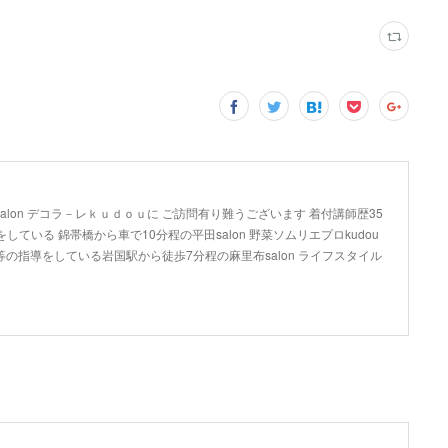
lon デコラ－レｋｕｄｏｕに ご訪問有り難うございます 着付講師歴35
している 錦帯橋から車で10分程の平田salon 野菜ソムリエプロkudou
の指導をしている岩国駅から徒歩7分程の麻里布salon ライフスタイル