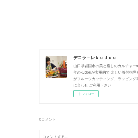
デコラ－レｋｕｄｏｕ
山口県岩国市の美と癒しのカルチャーsa
年のkudouが実用的で 楽しい着付指導を
がフルーツカッティング、ラッピング等
に合わせ ご利用下さい
フォロー
0
コメント