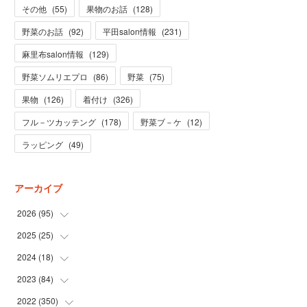
その他
(
55
)
果物のお話
(
128
)
野菜のお話
(
92
)
平田salon情報
(
231
)
麻里布salon情報
(
129
)
野菜ソムリエプロ
(
86
)
野菜
(
75
)
果物
(
126
)
着付け
(
326
)
フル－ツカッテング
(
178
)
野菜ブ－ケ
(
12
)
ラッピング
(
49
)
アーカイブ
2026
(
95
)
2025
(
25
(
5
)
)
(
31
)
2024
(
18
(
3
)
)
(
28
)
(
19
)
2023
(
84
(
1
)
)
(
31
)
(
1
)
(
12
)
2022
(
350
(
1
)
)