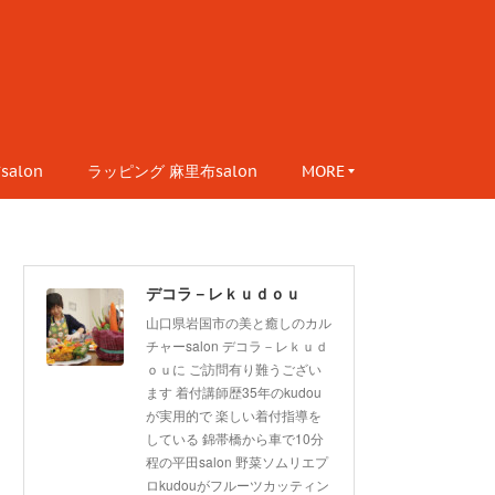
alon
ラッピング 麻里布salon
MORE
デコラ－レｋｕｄｏｕ
山口県岩国市の美と癒しのカル
チャーsalon デコラ－レｋｕｄ
ｏｕに ご訪問有り難うござい
ます 着付講師歴35年のkudou
が実用的で 楽しい着付指導を
している 錦帯橋から車で10分
程の平田salon 野菜ソムリエプ
ロkudouがフルーツカッティン