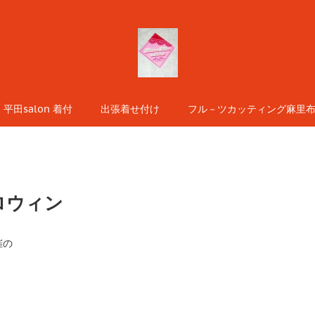
平田salon 着付
出張着せ付け
フル－ツカッティング麻里布s
ロウィン
催の