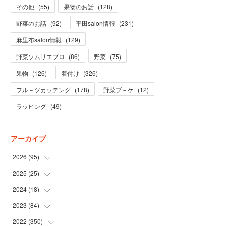
その他
(
55
)
果物のお話
(
128
)
野菜のお話
(
92
)
平田salon情報
(
231
)
麻里布salon情報
(
129
)
野菜ソムリエプロ
(
86
)
野菜
(
75
)
果物
(
126
)
着付け
(
326
)
フル－ツカッテング
(
178
)
野菜ブ－ケ
(
12
)
ラッピング
(
49
)
アーカイブ
2026
(
95
)
2025
(
25
(
5
)
)
(
31
)
2024
(
18
(
3
)
)
(
28
)
(
19
)
2023
(
84
(
1
)
)
(
31
)
(
1
)
(
12
)
2022
(
350
(
1
)
)