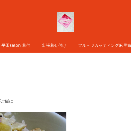
平田salon 着付
出張着せ付け
フル－ツカッティング麻里布s
栗ご飯に