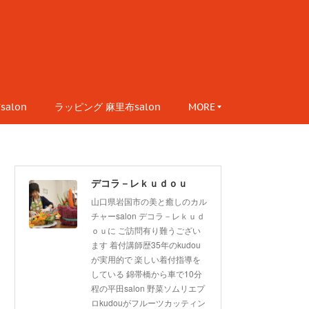
alon
ラッピング 麻里布salon
MORE
デコラ－レｋｕｄｏｕ
山口県岩国市の美と癒しのカル
チャーsalon デコラ－レｋｕｄ
ｏｕに ご訪問有り難うござい
ます 着付講師歴35年のkudou
が実用的で 楽しい着付指導を
している 錦帯橋から車で10分
程の平田salon 野菜ソムリエプ
ロkudouがフルーツカッティン