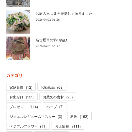
お庭の三つ葉を美味しく頂きました
2026.04.02 06:26
名古屋帯の飾り結び
2026.04.01 06:32
カテゴリ
家庭菜園
(
12
)
お勧め品
(
68
)
お出かけ
(
125
)
お薦めの食材
(
93
)
プレゼント
(
114
)
ハーブ
(
7
)
ジュエルレギュームマスター
(
3
)
料理
(
162
)
ベジフルフラワー
(
11
)
お店情報
(
111
)