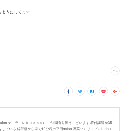
るようにしてます
lon デコラ－レｋｕｄｏｕに ご訪問有り難うございます 着付講師歴35
している 錦帯橋から車で10分程の平田salon 野菜ソムリエプロkudou