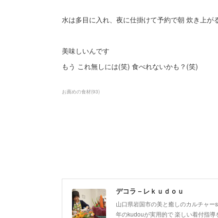
水は多目に入れ、夜に仕掛けて予約で朝 炊き上が
美味しいんです
もう これ無しには(笑) 食べれないかも？(笑)
お薦めの食材
(
93
)
デコラ－レｋｕｄｏｕ
山口県岩国市の美と癒しのカルチャーsa
年のkudouが実用的で 楽しい着付指導を