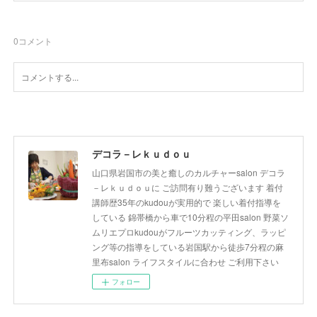
0
コメント
デコラ－レｋｕｄｏｕ
山口県岩国市の美と癒しのカルチャーsalon デコラ
－レｋｕｄｏｕに ご訪問有り難うございます 着付
講師歴35年のkudouが実用的で 楽しい着付指導を
している 錦帯橋から車で10分程の平田salon 野菜ソ
ムリエプロkudouがフルーツカッティング、ラッピ
ング等の指導をしている岩国駅から徒歩7分程の麻
里布salon ライフスタイルに合わせ ご利用下さい
フォロー