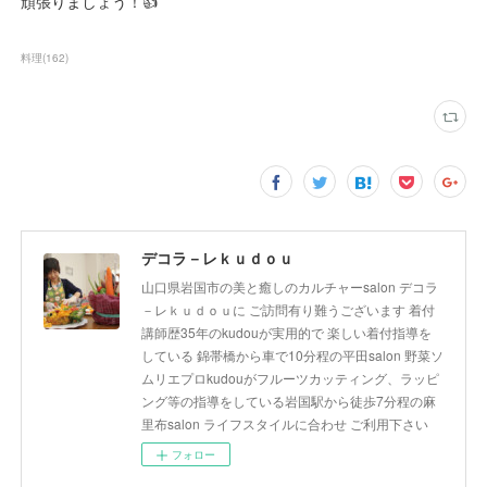
頑張りましょう！👍
料理
(
162
)
デコラ－レｋｕｄｏｕ
山口県岩国市の美と癒しのカルチャーsalon デコラ
－レｋｕｄｏｕに ご訪問有り難うございます 着付
講師歴35年のkudouが実用的で 楽しい着付指導を
している 錦帯橋から車で10分程の平田salon 野菜ソ
ムリエプロkudouがフルーツカッティング、ラッピ
ング等の指導をしている岩国駅から徒歩7分程の麻
里布salon ライフスタイルに合わせ ご利用下さい
フォロー