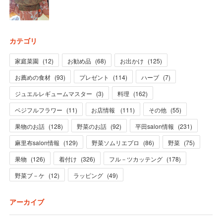
カテゴリ
家庭菜園
(
12
)
お勧め品
(
68
)
お出かけ
(
125
)
お薦めの食材
(
93
)
プレゼント
(
114
)
ハーブ
(
7
)
ジュエルレギュームマスター
(
3
)
料理
(
162
)
ベジフルフラワー
(
11
)
お店情報
(
111
)
その他
(
55
)
果物のお話
(
128
)
野菜のお話
(
92
)
平田salon情報
(
231
)
麻里布salon情報
(
129
)
野菜ソムリエプロ
(
86
)
野菜
(
75
)
果物
(
126
)
着付け
(
326
)
フル－ツカッテング
(
178
)
野菜ブ－ケ
(
12
)
ラッピング
(
49
)
アーカイブ