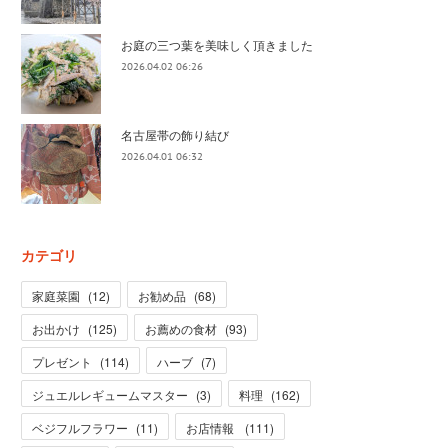
お庭の三つ葉を美味しく頂きました
2026.04.02 06:26
名古屋帯の飾り結び
2026.04.01 06:32
カテゴリ
家庭菜園
(
12
)
お勧め品
(
68
)
お出かけ
(
125
)
お薦めの食材
(
93
)
プレゼント
(
114
)
ハーブ
(
7
)
ジュエルレギュームマスター
(
3
)
料理
(
162
)
ベジフルフラワー
(
11
)
お店情報
(
111
)