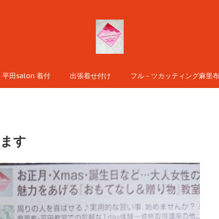
平田salon 着付
出張着せ付け
フル－ツカッティング麻里布s
ります