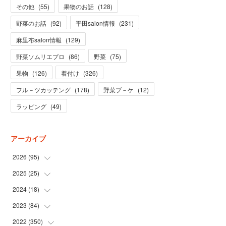
その他
(
55
)
果物のお話
(
128
)
野菜のお話
(
92
)
平田salon情報
(
231
)
麻里布salon情報
(
129
)
野菜ソムリエプロ
(
86
)
野菜
(
75
)
果物
(
126
)
着付け
(
326
)
フル－ツカッテング
(
178
)
野菜ブ－ケ
(
12
)
ラッピング
(
49
)
アーカイブ
2026
(
95
)
2025
(
25
(
5
)
)
(
31
)
2024
(
18
(
3
)
)
(
28
)
(
19
)
2023
(
84
(
1
)
)
(
31
)
(
1
)
(
12
)
2022
(
350
(
1
)
)