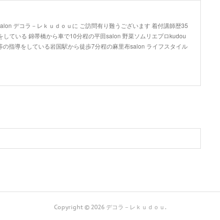
lon デコラ－レｋｕｄｏｕに ご訪問有り難うございます 着付講師歴35
している 錦帯橋から車で10分程の平田salon 野菜ソムリエプロkudou
の指導をしている岩国駅から徒歩7分程の麻里布salon ライフスタイル
Copyright ©
2026
デコラ－レｋｕｄｏｕ
.