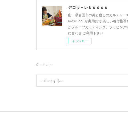
デコラ－レｋｕｄｏｕ
山口県岩国市の美と癒しのカルチャーsa
年のkudouが実用的で 楽しい着付指導を
がフルーツカッティング、ラッピング等
に合わせ ご利用下さい
フォロー
0
コメント