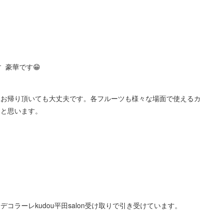
 豪華です😁
まお帰り頂いても大丈夫です。各フルーツも様々な場面で使えるカ
つと思います。
ラーレkudou平田salon受け取りで引き受けています。