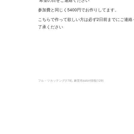
希望の日をご連絡ください
参加費と同じく5400円でお作りしてます。
こちらで作って欲しい方は必ず2日前までにご連絡
了承ください
フル－ツカッテング
(
178
)
麻里布salon情報
(
129
)