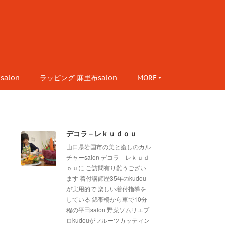
alon
ラッピング 麻里布salon
MORE
デコラ－レｋｕｄｏｕ
山口県岩国市の美と癒しのカル
チャーsalon デコラ－レｋｕｄ
ｏｕに ご訪問有り難うござい
ます 着付講師歴35年のkudou
が実用的で 楽しい着付指導を
している 錦帯橋から車で10分
程の平田salon 野菜ソムリエプ
ロkudouがフルーツカッティン