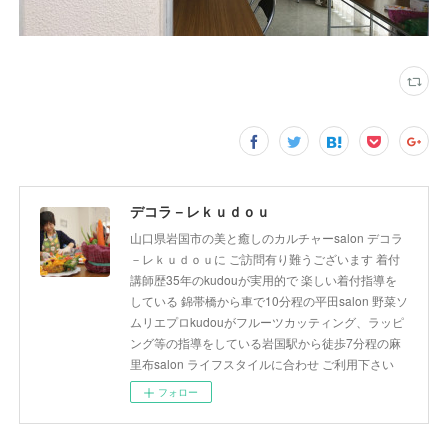
デコラ－レｋｕｄｏｕ
山口県岩国市の美と癒しのカルチャーsalon デコラ
－レｋｕｄｏｕに ご訪問有り難うございます 着付
講師歴35年のkudouが実用的で 楽しい着付指導を
している 錦帯橋から車で10分程の平田salon 野菜ソ
ムリエプロkudouがフルーツカッティング、ラッピ
ング等の指導をしている岩国駅から徒歩7分程の麻
里布salon ライフスタイルに合わせ ご利用下さい
フォロー