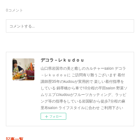
0
コメント
デコラ－レｋｕｄｏｕ
山口県岩国市の美と癒しのカルチャーsalon デコラ
－レｋｕｄｏｕに ご訪問有り難うございます 着付
講師歴35年のkudouが実用的で 楽しい着付指導を
している 錦帯橋から車で10分程の平田salon 野菜ソ
ムリエプロkudouがフルーツカッティング、ラッピ
ング等の指導をしている岩国駅から徒歩7分程の麻
里布salon ライフスタイルに合わせ ご利用下さい
フォロー
記事一覧