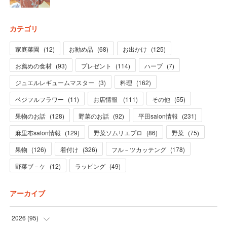
カテゴリ
家庭菜園
(
12
)
お勧め品
(
68
)
お出かけ
(
125
)
お薦めの食材
(
93
)
プレゼント
(
114
)
ハーブ
(
7
)
ジュエルレギュームマスター
(
3
)
料理
(
162
)
ベジフルフラワー
(
11
)
お店情報
(
111
)
その他
(
55
)
果物のお話
(
128
)
野菜のお話
(
92
)
平田salon情報
(
231
)
麻里布salon情報
(
129
)
野菜ソムリエプロ
(
86
)
野菜
(
75
)
果物
(
126
)
着付け
(
326
)
フル－ツカッテング
(
178
)
野菜ブ－ケ
(
12
)
ラッピング
(
49
)
アーカイブ
2026
(
95
)