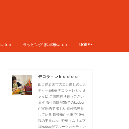
alon
ラッピング 麻里布salon
MORE
デコラ－レｋｕｄｏｕ
山口県岩国市の美と癒しのカル
チャーsalon デコラ－レｋｕｄ
ｏｕに ご訪問有り難うござい
ます 着付講師歴35年のkudou
が実用的で 楽しい着付指導を
している 錦帯橋から車で10分
程の平田salon 野菜ソムリエプ
ロkudouがフルーツカッティン