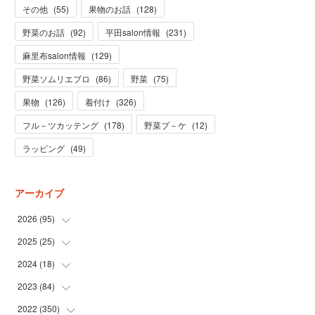
その他
(
55
)
果物のお話
(
128
)
野菜のお話
(
92
)
平田salon情報
(
231
)
麻里布salon情報
(
129
)
野菜ソムリエプロ
(
86
)
野菜
(
75
)
果物
(
126
)
着付け
(
326
)
フル－ツカッテング
(
178
)
野菜ブ－ケ
(
12
)
ラッピング
(
49
)
アーカイブ
2026
(
95
)
2025
(
25
(
5
)
)
(
31
)
2024
(
18
(
3
)
)
(
28
)
(
19
)
2023
(
84
(
1
)
)
(
31
)
(
1
)
(
12
)
2022
(
350
(
1
)
)