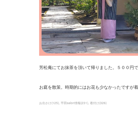
芳松庵にてお抹茶を頂いて帰りました。５００円
お庭を散策。時期的にはお花も少なかったですが
お出かけ
(
125
)
平田salon情報
(
231
)
着付け
(
326
)