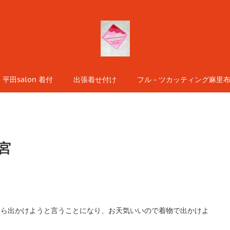
平田salon 着付
出張着せ付け
フル－ツカッティング麻里布s
宮
てら出かけようと言うことになり、お天気いいので着物で出かけよ