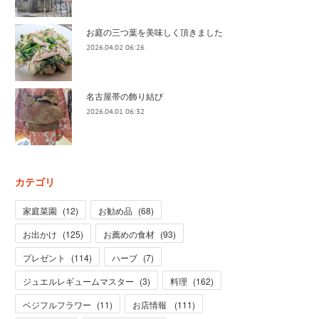
お庭の三つ葉を美味しく頂きました
2026.04.02 06:26
名古屋帯の飾り結び
2026.04.01 06:32
カテゴリ
家庭菜園
(
12
)
お勧め品
(
68
)
お出かけ
(
125
)
お薦めの食材
(
93
)
プレゼント
(
114
)
ハーブ
(
7
)
ジュエルレギュームマスター
(
3
)
料理
(
162
)
ベジフルフラワー
(
11
)
お店情報
(
111
)