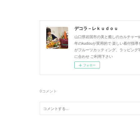
デコラ－レｋｕｄｏｕ
山口県岩国市の美と癒しのカルチャーsa
年のkudouが実用的で 楽しい着付指導を
がフルーツカッティング、ラッピング等
に合わせ ご利用下さい
フォロー
0
コメント