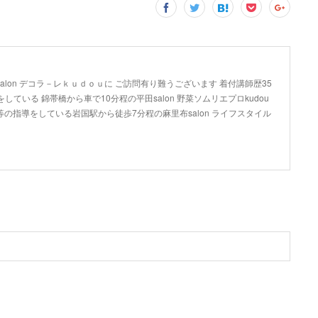
lon デコラ－レｋｕｄｏｕに ご訪問有り難うございます 着付講師歴35
している 錦帯橋から車で10分程の平田salon 野菜ソムリエプロkudou
の指導をしている岩国駅から徒歩7分程の麻里布salon ライフスタイル