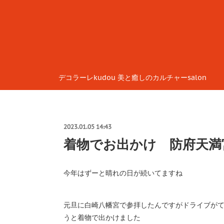
デコラーレkudou 美と癒しのカルチャーsalon
2023.01.05 14:43
着物でお出かけ 防府天満
今年はずーと晴れの日が続いてますね
元旦に白崎八幡宮で参拝したんですがドライブが
うと着物で出かけました