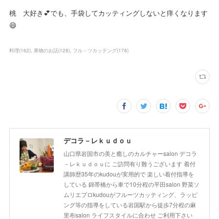
桃 大好き💕でも、手袋してカッティングしないと痒くなります
😄
料理
(
162
)
果物のお話
(
128
)
フル－ツカッテング
(
178
)
デコラ－レｋｕｄｏｕ
山口県岩国市の美と癒しのカルチャーsalon デコラ
－レｋｕｄｏｕに ご訪問有り難うございます 着付
講師歴35年のkudouが実用的で 楽しい着付指導を
している 錦帯橋から車で10分程の平田salon 野菜ソ
ムリエプロkudouがフルーツカッティング、ラッピ
ング等の指導をしている岩国駅から徒歩7分程の麻
里布salon ライフスタイルに合わせ ご利用下さい