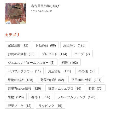
名古屋帯の飾り結び
2026.04.01 06:32
カテゴリ
家庭菜園
(
12
)
お勧め品
(
68
)
お出かけ
(
125
)
お薦めの食材
(
93
)
プレゼント
(
114
)
ハーブ
(
7
)
ジュエルレギュームマスター
(
3
)
料理
(
162
)
ベジフルフラワー
(
11
)
お店情報
(
111
)
その他
(
55
)
果物のお話
(
128
)
野菜のお話
(
92
)
平田salon情報
(
231
)
麻里布salon情報
(
129
)
野菜ソムリエプロ
(
86
)
野菜
(
75
)
果物
(
126
)
着付け
(
326
)
フル－ツカッテング
(
178
)
野菜ブ－ケ
(
12
)
ラッピング
(
49
)