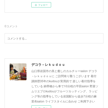
フォロー
0
コメント
デコラ－レｋｕｄｏｕ
山口県岩国市の美と癒しのカルチャーsalon デコラ
－レｋｕｄｏｕに ご訪問有り難うございます 着付
講師歴35年のkudouが実用的で 楽しい着付指導を
している 錦帯橋から車で10分程の平田salon 野菜ソ
ムリエプロkudouがフルーツカッティング、ラッピ
ング等の指導をしている岩国駅から徒歩7分程の麻
里布salon ライフスタイルに合わせ ご利用下さい
フォロー