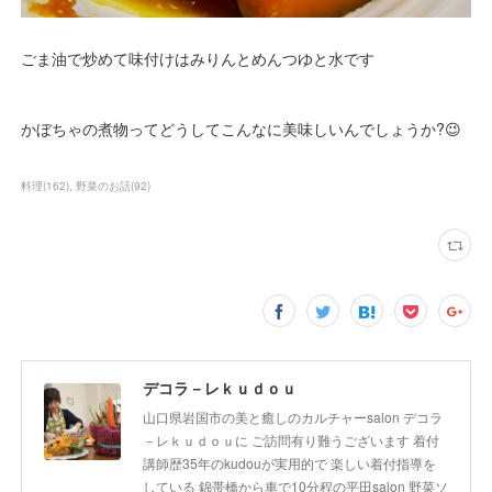
ごま油で炒めて味付けはみりんとめんつゆと水です
かぼちゃの煮物ってどうしてこんなに美味しいんでしょうか?😉
料理
(
162
)
野菜のお話
(
92
)
デコラ－レｋｕｄｏｕ
山口県岩国市の美と癒しのカルチャーsalon デコラ
－レｋｕｄｏｕに ご訪問有り難うございます 着付
講師歴35年のkudouが実用的で 楽しい着付指導を
している 錦帯橋から車で10分程の平田salon 野菜ソ