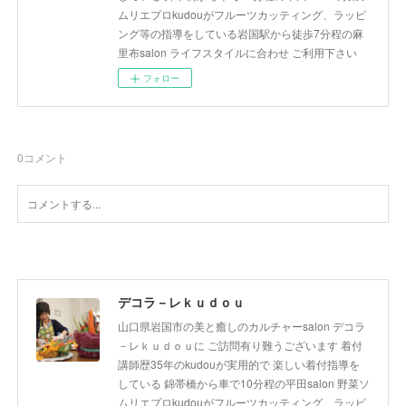
ムリエプロkudouがフルーツカッティング、ラッピ
ング等の指導をしている岩国駅から徒歩7分程の麻
里布salon ライフスタイルに合わせ ご利用下さい
フォロー
0
コメント
デコラ－レｋｕｄｏｕ
山口県岩国市の美と癒しのカルチャーsalon デコラ
－レｋｕｄｏｕに ご訪問有り難うございます 着付
講師歴35年のkudouが実用的で 楽しい着付指導を
している 錦帯橋から車で10分程の平田salon 野菜ソ
ムリエプロkudouがフルーツカッティング、ラッピ