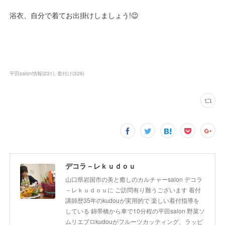
浴衣、自分で着てお出掛けしましょう!😉
平田salon情報
(
231
)
着付け
(
326
)
デコラ－レｋｕｄｏｕ
山口県岩国市の美と癒しのカルチャーsalon デコラ
－レｋｕｄｏｕに ご訪問有り難うございます 着付
講師歴35年のkudouが実用的で 楽しい着付指導を
している 錦帯橋から車で10分程の平田salon 野菜ソ
ムリエプロkudouがフルーツカッティング、ラッピ