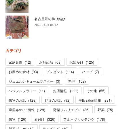
名古屋帯の飾り結び
2026.04.01 06:32
カテゴリ
家庭菜園
(
12
)
お勧め品
(
68
)
お出かけ
(
125
)
お薦めの食材
(
93
)
プレゼント
(
114
)
ハーブ
(
7
)
ジュエルレギュームマスター
(
3
)
料理
(
162
)
ベジフルフラワー
(
11
)
お店情報
(
111
)
その他
(
55
)
果物のお話
(
128
)
野菜のお話
(
92
)
平田salon情報
(
231
)
麻里布salon情報
(
129
)
野菜ソムリエプロ
(
86
)
野菜
(
75
)
果物
(
126
)
着付け
(
326
)
フル－ツカッテング
(
178
)
野菜ブ－ケ
(
12
)
ラッピング
(
49
)