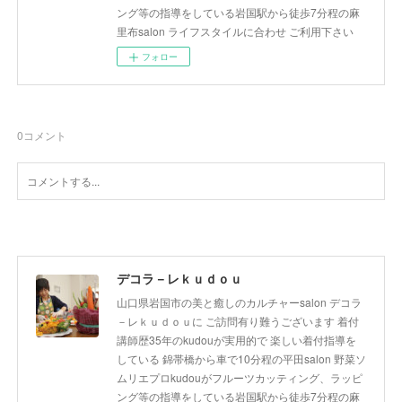
ング等の指導をしている岩国駅から徒歩7分程の麻
里布salon ライフスタイルに合わせ ご利用下さい
フォロー
0
コメント
デコラ－レｋｕｄｏｕ
山口県岩国市の美と癒しのカルチャーsalon デコラ
－レｋｕｄｏｕに ご訪問有り難うございます 着付
講師歴35年のkudouが実用的で 楽しい着付指導を
している 錦帯橋から車で10分程の平田salon 野菜ソ
ムリエプロkudouがフルーツカッティング、ラッピ
ング等の指導をしている岩国駅から徒歩7分程の麻